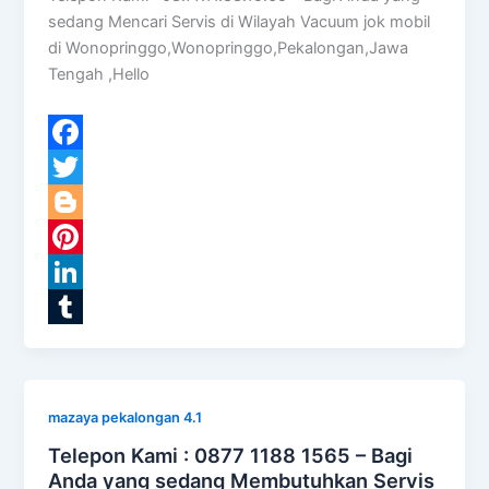
sedang Mencari Servis di Wilayah Vacuum jok mobil
di Wonopringgo,Wonopringgo,Pekalongan,Jawa
Tengah ,Hello
F
a
T
c
w
B
e
i
l
P
b
t
o
i
L
o
t
g
n
i
T
o
e
g
t
n
u
k
r
e
e
k
m
mazaya pekalongan 4.1
r
r
e
b
Telepon Kami : 0877 1188 1565 – Bagi
Anda yang sedang Membutuhkan Servis
e
d
l