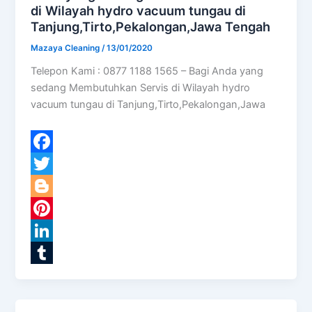
di Wilayah hydro vacuum tungau di
s
I
r
Tanjung,Tirto,Pekalongan,Jawa Tengah
t
n
Mazaya Cleaning
/
13/01/2020
Telepon Kami : 0877 1188 1565 – Bagi Anda yang
sedang Membutuhkan Servis di Wilayah hydro
vacuum tungau di Tanjung,Tirto,Pekalongan,Jawa
F
a
T
c
w
B
e
i
l
P
b
t
o
i
L
o
t
g
n
i
T
o
e
g
t
n
u