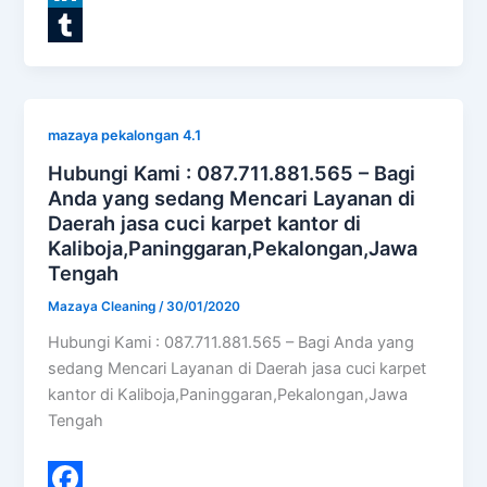
b
t
o
i
L
o
t
g
n
i
T
o
e
g
t
n
u
k
r
e
e
k
m
mazaya pekalongan 4.1
r
r
e
b
Hubungi Kami : 087.711.881.565 – Bagi
Anda yang sedang Mencari Layanan di
e
d
l
Daerah jasa cuci karpet kantor di
s
I
r
Kaliboja,Paninggaran,Pekalongan,Jawa
t
n
Tengah
Mazaya Cleaning
/
30/01/2020
Hubungi Kami : 087.711.881.565 – Bagi Anda yang
sedang Mencari Layanan di Daerah jasa cuci karpet
kantor di Kaliboja,Paninggaran,Pekalongan,Jawa
Tengah