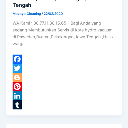
t
n
Tengah
Mazaya Cleaning
/
22/02/2020
WA Kami : 08.77.11.88.15.65 – Bagi Anda yang
sedang Membutuhkan Servis di Kota hydro vacuum
di Paweden,Buaran,Pekalongan,Jawa Tengah ,Hello
warga
F
a
T
c
w
B
e
i
l
P
b
t
o
i
L
o
t
g
n
i
T
o
e
g
t
n
u