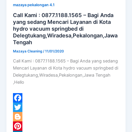
k
r
e
e
k
m
mazaya pekalongan 4.1
r
r
e
b
Call Kami : 0877.1188.1565 – Bagi Anda
yang sedang Mencari Layanan di Kota
e
d
l
hydro vacuum springbed di
s
I
r
Delegtukang,Wiradesa,Pekalongan,Jawa
t
n
Tengah
Mazaya Cleaning
/
11/01/2020
Call Kami : 0877.1188.1565 – Bagi Anda yang sedang
Mencari Layanan di Kota hydro vacuum springbed di
Delegtukang,Wiradesa,Pekalongan,Jawa Tengah
,Hello
F
a
T
c
w
B