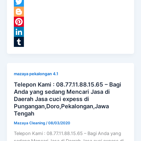
F
a
T
c
w
B
e
i
l
P
b
t
o
i
L
o
t
g
n
i
T
o
e
g
t
n
u
k
r
e
e
k
m
mazaya pekalongan 4.1
r
r
e
b
Telepon Kami : 08.77.11.88.15.65 – Bagi
Anda yang sedang Mencari Jasa di
e
d
l
Daerah Jasa cuci expess di
s
I
r
Pungangan,Doro,Pekalongan,Jawa
t
n
Tengah
Mazaya Cleaning
/
08/03/2020
Telepon Kami : 08.77.11.88.15.65 – Bagi Anda yang