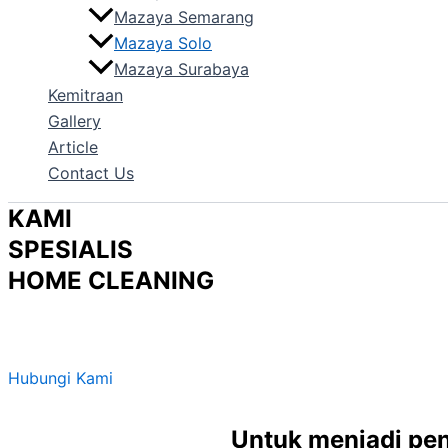
Mazaya Semarang
Mazaya Solo
Mazaya Surabaya
Kemitraan
Gallery
Article
Contact Us
KAMI
SPESIALIS
HOME CLEANING
AHLINYA CUCI SOFA, SPRING BED DAN KARPET
Hubungi Kami
Untuk menjadi pen