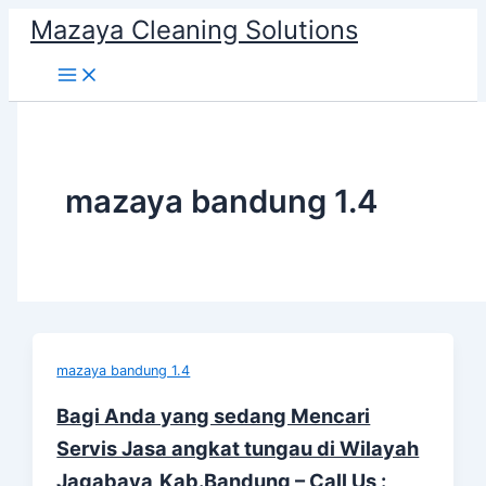
Skip
Mazaya Cleaning Solutions
to
content
mazaya bandung 1.4
mazaya bandung 1.4
Bagi Anda yang sedang Mencari
Servis Jasa angkat tungau di Wilayah
Jagabaya,Kab.Bandung – Call Us :