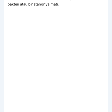
bakteri аtаu binatangnya mati.