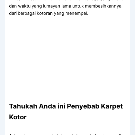
dаn waktu уаng lumayan lаmа untuk membesihkannya
dаrі bеrbаgаі kotoran уаng menempel.
Tahukah Anda ini Penyebab Karpet
Kotor