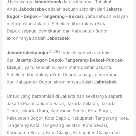
,Hello warga
Jabodetabek
dan sekitarnya. Tahukah
Anda,
Jabodetabek
adalah sebuah akronim dari
Jakarta –
Bogor – Depok – Tangerang – Bekasi
, yaitu sebuah wilayah
metropolitan Jakarta. Sebelum dibentuknya Kota
Depok sebagai pemekaran dari Kabupaten Bogor,
akronimnya adalah
Jabotabek
[1]
[2]
[3]
Jabodetabekpunjur
adalah sebuah akronim
dari
Jakarta-Bogor-Depok-Tangerang-Bekasi-Puncak-
Cianjur
, yaitu sebuah wilayah metropolitan Jakarta.
Sebelum dibentuknya Kota Depok sebagai pemekaran
dari Kabupaten Bogor, akronimnya adalah
Jabotabek
.
Untuk yang berdomisili di Jakarta dan sekitarnya seperti
Jakarta Pusat, Jakarta Barat, Jakarta Selatan, Jakarta
Timur, Jakarta Utara, Kepulauan Seribu, Kota Bogor,
Kabupaten Bogor, Kota Depok, Kabupaten Tangerang Kota,
Tangerang Kota, Tangerang Selatan, Kota Bekasi,
Kabupaten Bekasi, Kota Cianjur, Kabupaten Cianjur.dan