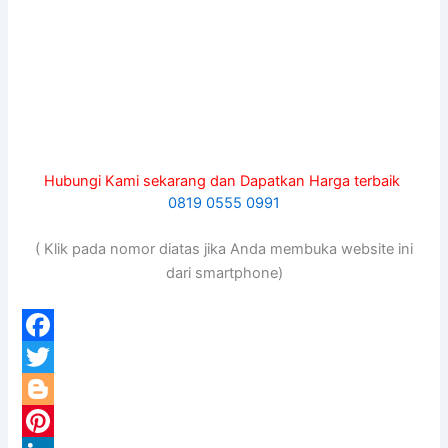
Hubungi Kami sekarang dan Dapatkan Harga terbaik
0819 0555 0991
( Klik pada nomor diatas jika Anda membuka website ini
dari smartphone)
F
a
T
c
w
B