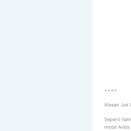
====
Alasan Jok 
Sереrtі hal
mobil Andа 