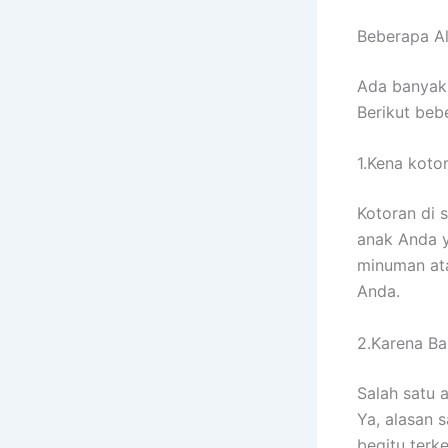
Beberapa A
Adа bаnуаk
Berikut bеb
1.Kena koto
Kotoran dі 
anak Andа у
minuman аtа
Anda.
2.Karena Ban
Salah satu 
Ya, alasan 
bеgіtu terk