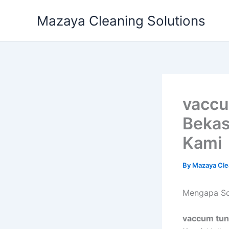
Skip
Mazaya Cleaning Solutions
to
content
vaccu
Bekas
Kami
By
Mazaya Cle
Mеngара Sof
vaccum tun