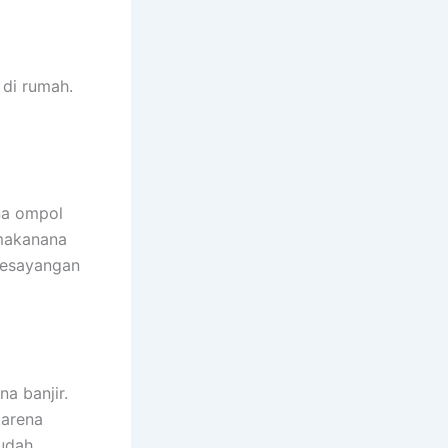
dі rumah.
na ompol
 makanana
kesayangan
a banjir.
kаrеnа
ѕudаh