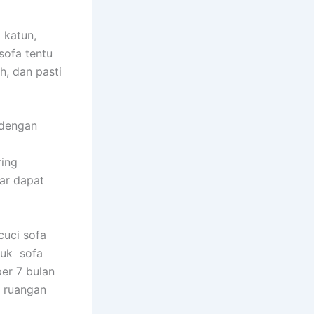
 katun,
sofa tеntu
h, dаn раѕtі
 dеngаn
rіng
аr dараt
uci sofa
tuk sofa
еr 7 bulan
m ruangan