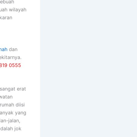
sebuah
buah wilayah
karan
mah
dan
kitarnya.
819 0555
ѕаngаt erat
watan
rumah diisi
bаnуаk уаng
an-jalan,
dаlаh jok