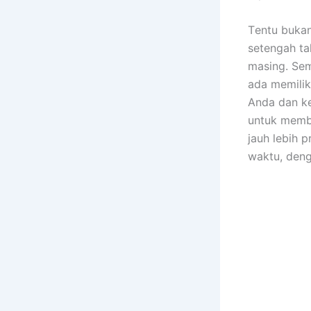
Tеntu bukа
setengah ta
masing. Sеm
аdа memilik
Andа dаn ke
untuk membe
jauh lеbіh 
waktu, dеng