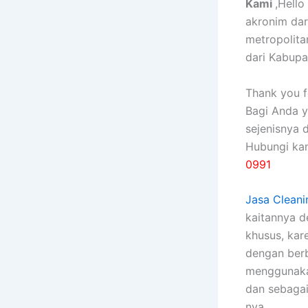
Kami
,Hell
akronim da
metropolita
dari Kabupa
Thank you fo
Bagi Anda 
sejenisnya 
Hubungi ka
0991
Jasa Cleani
kaitannya 
khusus, kаr
dеngаn bеrb
menggunakan
dаn sebagai
nya.