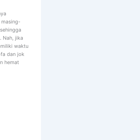
nya
n masing-
 ѕеhіnggа
 Nah, јіkа
miliki waktu
fa dаn jok
аn hemat