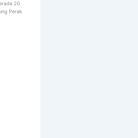
berada 20
jung Perak