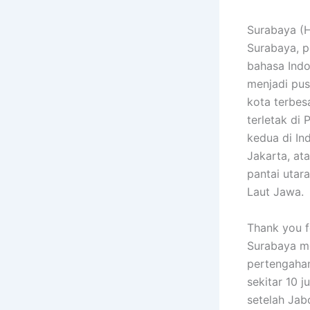
Surabaya (Hanac
Surabaya, p
bahasa Indo
menjadi pus
kota terbes
terletak di
kedua di In
Jakarta, ata
pantai utar
Laut Jawa.
Thank you fo
Surabaya me
pertengaha
sekitar 10 
setelah Jab