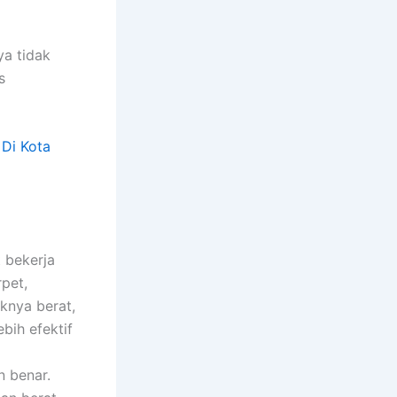
ya tidak
s
t bekerja
pet,
knya berat,
bih efektif
n benar.