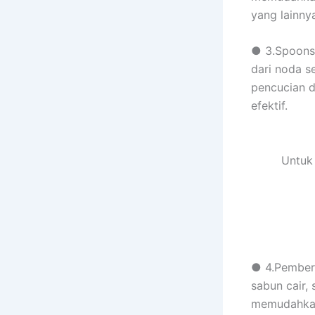
yang lainny
● 3.Spoons,
dari noda s
pencucian d
efektif.
Untuk 
● 4.Pember
sabun cair,
memudahkan 