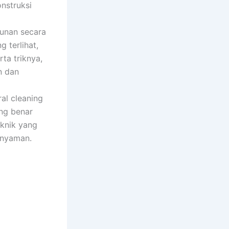
nstruksi
gunan secara
 terlihat,
rta triknya,
n dan
ral cleaning
ang benar
knik yang
 nyaman.