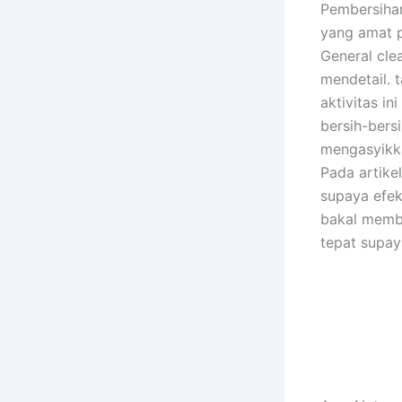
Pembersihan
yang amat p
General cle
mendetail. 
aktivitas in
bersih-bers
mengasyikk
Pada artike
supaya efek
bakal memba
tepat supay