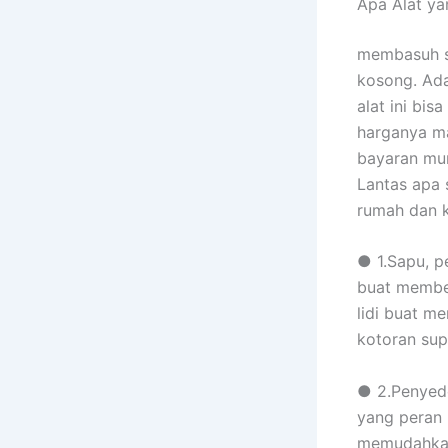
Apa Alat ya
membasuh s
kosong. Ada
alat ini bi
harganya ma
bayaran mu
Lantas apa 
rumah dan k
● 1.Sapu, p
buat member
lidi buat 
kotoran sup
● 2.Penyedo
yang peran 
memudahkan 