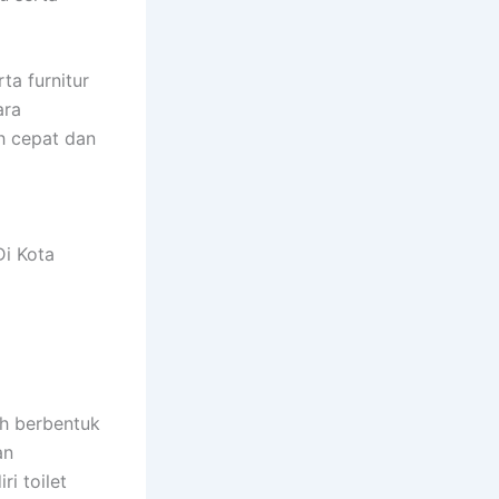
ta furnitur
ara
h cepat dan
Di Kota
h berbentuk
an
i toilet