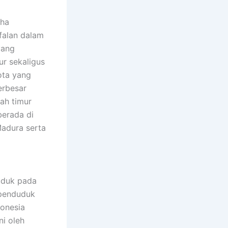
falan dalam
yang
r sekaligus
ota yang
erbesar
lah timur
berada di
Madura serta
uduk pada
rpenduduk
donesia
ni oleh