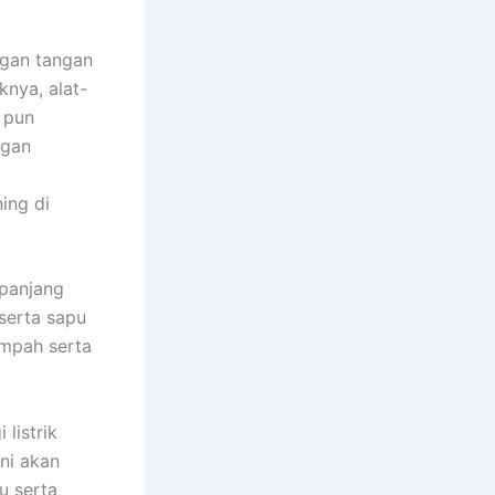
gan tangan
knya, alat-
 pun
ngan
ing di
 panjang
serta sapu
mpah serta
listrik
ni akan
u serta