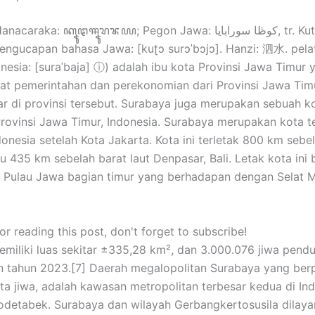
araka: ꦏꦹꦛꦯꦹꦫꦨꦪ; Pegon Jawa: كوڟا سورابايا, tr. Kutha
engucapan bahasa Jawa: [kuʈɔ surɔˈbɔjɔ]. Hanzi: 泗水. pela
nesia: [suraˈbaja] ⓘ) adalah ibu kota Provinsi Jawa Timur 
at pemerintahan dan perekonomian dari Provinsi Jawa Timu
ar di provinsi tersebut. Surabaya juga merupakan sebuah k
 Provinsi Jawa Timur, Indonesia. Surabaya merupakan kota t
donesia setelah Kota Jakarta. Kota ini terletak 800 km sebe
u 435 km sebelah barat laut Denpasar, Bali. Letak kota ini 
a Pulau Jawa bagian timur yang berhadapan dengan Selat 
r reading this post, don't forget to subscribe!
miliki luas sekitar ±335,28 km², dan 3.000.076 jiwa pend
n tahun 2023.[7] Daerah megalopolitan Surabaya yang be
juta jiwa, adalah kawasan metropolitan terbesar kedua di In
odetabek. Surabaya dan wilayah Gerbangkertosusila dilaya