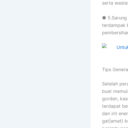
serta wastaf
● 5.Sarung 
terdampak 
pembersiha
Tips Genera
Setelah per
buat memula
gorden, kas
terdapat be
dan irit ene
gat|amat} b