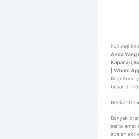
hubungi kam
Anda Yang m
Kapasari,S
| Whats Ap
Bagi Anda y
besar di In
Berikut Gen
Banyak oran
serta amat 
adalah akti