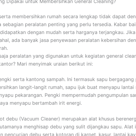
ng Dipakai untuk Membersihkan General Cleaning?
erta membersihkan rumah secara lengkap tidak dapat den
 sebagian peralatan penting yang perlu tersedia. Kabar bai
sa didapatkan dengan mudah serta harganya terjangkau. Jika
hal, ada banyak jasa penyewaan peralatan kebersihan de
rah.
saja peralatan yang digunakan untuk kegiatan general clean
antor? Mari menyimak uraian berikut ini:
engki serta kantong sampah. Ini termasuk sapu bergagang
sihkan langit-langit rumah, sapu ijuk buat menyapu lantai 
menyapu pekarangan. Pengki mempermudah pengumpulan sa
aya menyapu bertambah irit energi.
t debu (Vacuum Cleaner) merupakan alat khusus berenergi 
utamanya menghisap debu yang sulit dijangkau sapu. Alat i
pencucian debu serta kotoran di karpet, kasur, lantai kay