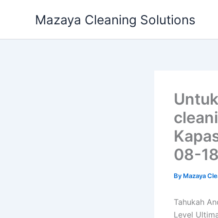
Skip
Mazaya Cleaning Solutions
to
content
Untuk
clean
Kapas
08-1
By
Mazaya Cle
Tahukah And
Level Ultim