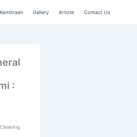
Kemitraan
Gallery
Article
Contact Us
eral
i :
 Cleaning