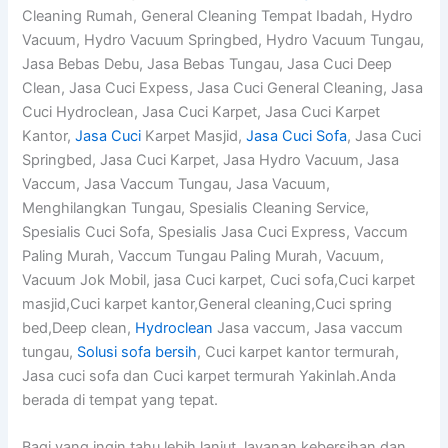
Cleaning Rumah, General Cleaning Tempat Ibadah, Hydro
Vacuum, Hydro Vacuum Springbed, Hydro Vacuum Tungau,
Jasa Bebas Debu, Jasa Bebas Tungau, Jasa Cuci Deep
Clean, Jasa Cuci Expess, Jasa Cuci General Cleaning, Jasa
Cuci Hydroclean, Jasa Cuci Karpet, Jasa Cuci Karpet
Kantor,
Jasa Cuci
Karpet Masjid,
Jasa Cuci Sofa
, Jasa Cuci
Springbed, Jasa Cuci Karpet, Jasa Hydro Vacuum, Jasa
Vaccum, Jasa Vaccum Tungau, Jasa Vacuum,
Menghilangkan Tungau, Spesialis Cleaning Service,
Spesialis Cuci Sofa, Spesialis Jasa Cuci Express, Vaccum
Paling Murah, Vaccum Tungau Paling Murah, Vacuum,
Vacuum Jok Mobil, jasa Cuci karpet, Cuci sofa,Cuci karpet
masjid,Cuci karpet kantor,General cleaning,Cuci spring
bed,Deep clean,
Hydroclean
Jasa vaccum, Jasa vaccum
tungau,
Solusi sofa bersih
, Cuci karpet kantor termurah,
Jasa cuci sofa dan Cuci karpet termurah Yakinlah.Anda
berada di tempat yang tepat.
Bagi yang ingin tahu lebih lanjut layanan kebersihan dan