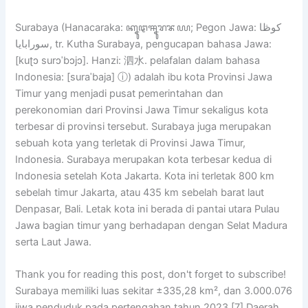
Surabaya (Hanacaraka: ꦏꦹꦛꦯꦹꦫꦨꦪ; Pegon Jawa: كوڟا
سورابايا, tr. Kutha Surabaya, pengucapan bahasa Jawa:
[kuʈɔ surɔˈbɔjɔ]. Hanzi: 泗水. pelafalan dalam bahasa
Indonesia: [suraˈbaja] ⓘ) adalah ibu kota Provinsi Jawa
Timur yang menjadi pusat pemerintahan dan
perekonomian dari Provinsi Jawa Timur sekaligus kota
terbesar di provinsi tersebut. Surabaya juga merupakan
sebuah kota yang terletak di Provinsi Jawa Timur,
Indonesia. Surabaya merupakan kota terbesar kedua di
Indonesia setelah Kota Jakarta. Kota ini terletak 800 km
sebelah timur Jakarta, atau 435 km sebelah barat laut
Denpasar, Bali. Letak kota ini berada di pantai utara Pulau
Jawa bagian timur yang berhadapan dengan Selat Madura
serta Laut Jawa.
Thank you for reading this post, don't forget to subscribe!
Surabaya memiliki luas sekitar ±335,28 km², dan 3.000.076
jiwa penduduk pada pertengahan tahun 2023.[7] Daerah