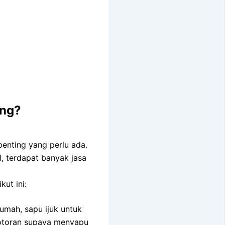
ing?
enting yang perlu ada.
, terdapat banyak jasa
ut ini:
umah, sapu ijuk untuk
otoran supaya menyapu