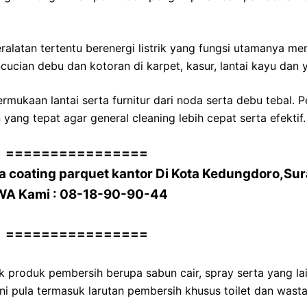
atan tertentu berenergi listrik yang fungsi utamanya men
ucian debu dan kotoran di karpet, kasur, lantai kayu dan y
rmukaan lantai serta furnitur dari noda serta debu tebal. 
ang tepat agar general cleaning lebih cepat serta efektif.
================
 coating parquet kantor Di Kota Kedungdoro,Su
WA Kami : 08-18-90-90-44
================
 produk pembersih berupa sabun cair, spray serta yang la
ni pula termasuk larutan pembersih khusus toilet dan wasta