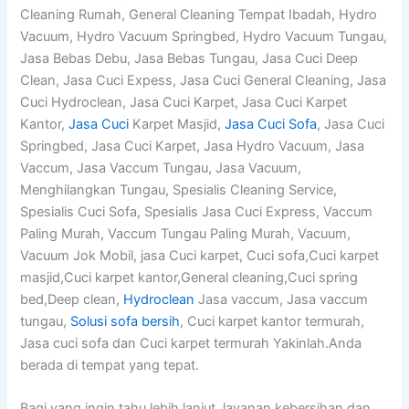
Cleaning Rumah, General Cleaning Tempat Ibadah, Hydro
Vacuum, Hydro Vacuum Springbed, Hydro Vacuum Tungau,
Jasa Bebas Debu, Jasa Bebas Tungau, Jasa Cuci Deep
Clean, Jasa Cuci Expess, Jasa Cuci General Cleaning, Jasa
Cuci Hydroclean, Jasa Cuci Karpet, Jasa Cuci Karpet
Kantor,
Jasa Cuci
Karpet Masjid,
Jasa Cuci Sofa
, Jasa Cuci
Springbed, Jasa Cuci Karpet, Jasa Hydro Vacuum, Jasa
Vaccum, Jasa Vaccum Tungau, Jasa Vacuum,
Menghilangkan Tungau, Spesialis Cleaning Service,
Spesialis Cuci Sofa, Spesialis Jasa Cuci Express, Vaccum
Paling Murah, Vaccum Tungau Paling Murah, Vacuum,
Vacuum Jok Mobil, jasa Cuci karpet, Cuci sofa,Cuci karpet
masjid,Cuci karpet kantor,General cleaning,Cuci spring
bed,Deep clean,
Hydroclean
Jasa vaccum, Jasa vaccum
tungau,
Solusi sofa bersih
, Cuci karpet kantor termurah,
Jasa cuci sofa dan Cuci karpet termurah Yakinlah.Anda
berada di tempat yang tepat.
Bagi yang ingin tahu lebih lanjut layanan kebersihan dan