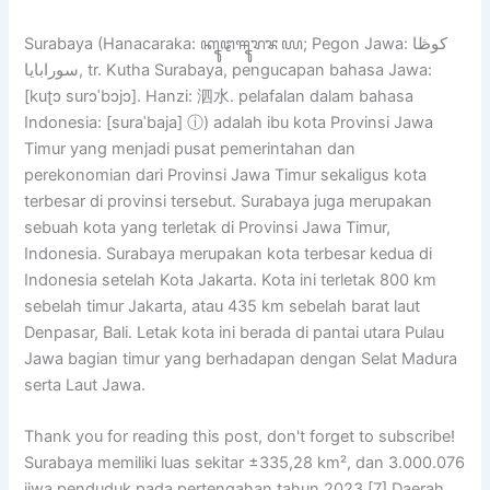
Surabaya (Hanacaraka: ꦏꦹꦛꦯꦹꦫꦨꦪ; Pegon Jawa: كوڟا
سورابايا, tr. Kutha Surabaya, pengucapan bahasa Jawa:
[kuʈɔ surɔˈbɔjɔ]. Hanzi: 泗水. pelafalan dalam bahasa
Indonesia: [suraˈbaja] ⓘ) adalah ibu kota Provinsi Jawa
Timur yang menjadi pusat pemerintahan dan
perekonomian dari Provinsi Jawa Timur sekaligus kota
terbesar di provinsi tersebut. Surabaya juga merupakan
sebuah kota yang terletak di Provinsi Jawa Timur,
Indonesia. Surabaya merupakan kota terbesar kedua di
Indonesia setelah Kota Jakarta. Kota ini terletak 800 km
sebelah timur Jakarta, atau 435 km sebelah barat laut
Denpasar, Bali. Letak kota ini berada di pantai utara Pulau
Jawa bagian timur yang berhadapan dengan Selat Madura
serta Laut Jawa.
Thank you for reading this post, don't forget to subscribe!
Surabaya memiliki luas sekitar ±335,28 km², dan 3.000.076
jiwa penduduk pada pertengahan tahun 2023.[7] Daerah