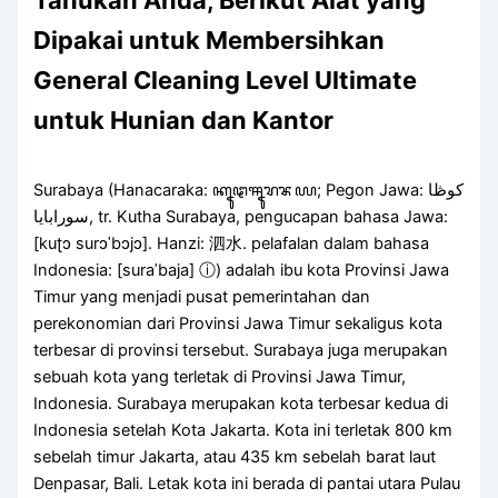
Tahukah Anda, Berikut Alat yang
Dipakai untuk Membersihkan
General Cleaning Level Ultimate
untuk Hunian dan Kantor
Surabaya (Hanacaraka: ꦏꦹꦛꦯꦹꦫꦨꦪ; Pegon Jawa: كوڟا
سورابايا, tr. Kutha Surabaya, pengucapan bahasa Jawa:
[kuʈɔ surɔˈbɔjɔ]. Hanzi: 泗水. pelafalan dalam bahasa
Indonesia: [suraˈbaja] ⓘ) adalah ibu kota Provinsi Jawa
Timur yang menjadi pusat pemerintahan dan
perekonomian dari Provinsi Jawa Timur sekaligus kota
terbesar di provinsi tersebut. Surabaya juga merupakan
sebuah kota yang terletak di Provinsi Jawa Timur,
Indonesia. Surabaya merupakan kota terbesar kedua di
Indonesia setelah Kota Jakarta. Kota ini terletak 800 km
sebelah timur Jakarta, atau 435 km sebelah barat laut
Denpasar, Bali. Letak kota ini berada di pantai utara Pulau