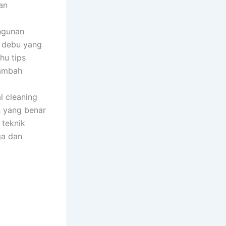
an
angunan
n debu yang
ahu tips
tambah
l cleaning
h yang benar
teknik
ga dan