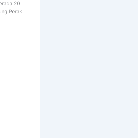
berada 20
jung Perak