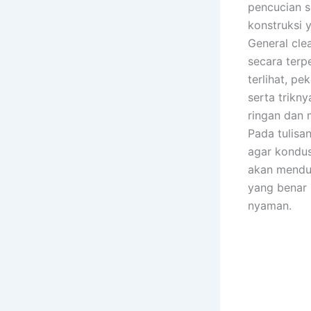
pencucian 
konstruksi 
General cle
secara ter
terlihat, pe
serta trikn
ringan dan
Pada tulisan
agar kondus
akan mendu
yang benar 
nyaman.