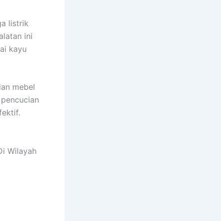
 listrik
latan ini
ai kayu
dan mebel
 pencucian
ektif.
Di Wilayah