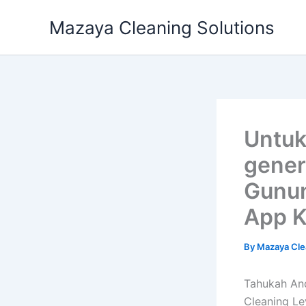
Skip
Mazaya Cleaning Solutions
to
content
Untuk
gener
Gunun
App K
By
Mazaya Cle
Tahukah An
Cleaning Le