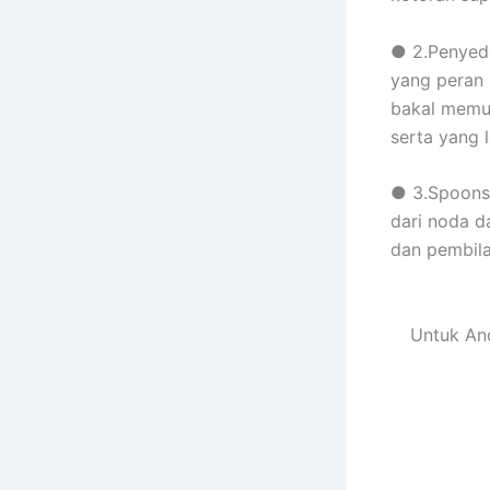
● 2.Penyedo
yang peran 
bakal memud
serta yang l
● 3.Spoons,
dari noda d
dan pembila
Untuk And