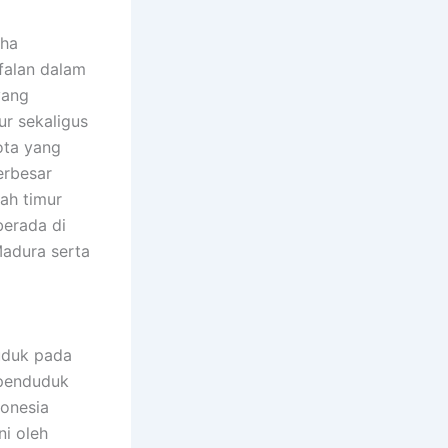
falan dalam
yang
r sekaligus
ota yang
erbesar
lah timur
berada di
Madura serta
uduk pada
rpenduduk
donesia
ni oleh