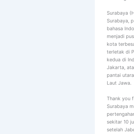
Surabaya (Hanac
Surabaya, p
bahasa Indo
menjadi pus
kota terbes
terletak di
kedua di In
Jakarta, ata
pantai utar
Laut Jawa.
Thank you fo
Surabaya me
pertengaha
sekitar 10 
setelah Jab