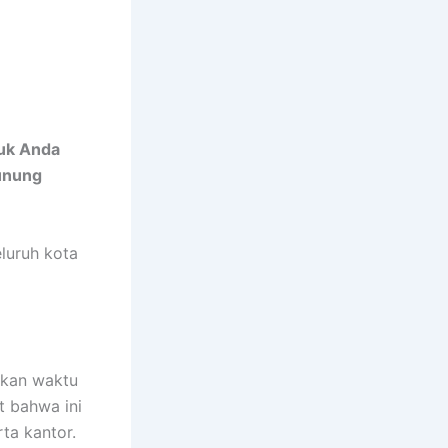
uk Anda
unung
luruh kota
akan waktu
t bahwa ini
ta kantor.