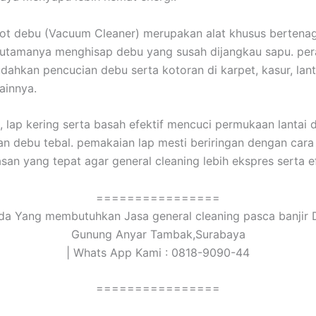
t debu (Vacuum Cleaner) merupakan alat khusus bertenaga
utamanya menghisap debu yang susah dijangkau sapu. pera
ahkan pencucian debu serta kotoran di karpet, kasur, lant
ainnya.
 lap kering serta basah efektif mencuci permukaan lantai 
an debu tebal. pemakaian lap mesti beriringan dengan cara
san yang tepat agar general cleaning lebih ekspres serta ef
================
a Yang membutuhkan Jasa general cleaning pasca banjir 
Gunung Anyar Tambak,Surabaya
| Whats App Kami : 0818-9090-44
================