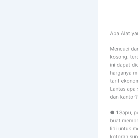
Apa Alat ya
Mencuci da
kosong. ter
ini dapat d
harganya m
tarif ekonom
Lantas apa 
dan kantor?
● 1.Sapu, p
buat member
lidi untuk
kotoran sup