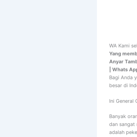
WA Kami sek
Yang membu
Anyar Tamb
| Whats Ap
Bagi Anda y
besar di In
Ini General
Banyak oran
dan sangat 
adalah peke