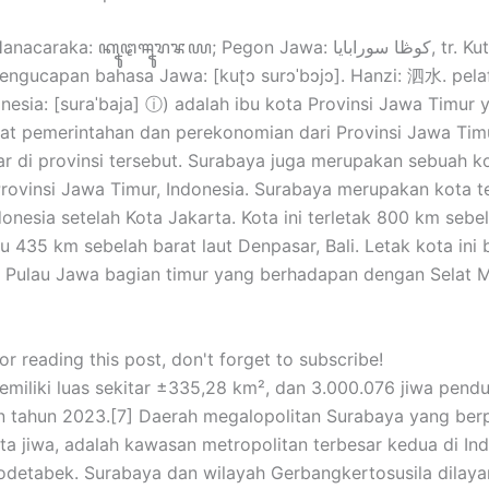
araka: ꦏꦹꦛꦯꦹꦫꦨꦪ; Pegon Jawa: كوڟا سورابايا, tr. Kutha
engucapan bahasa Jawa: [kuʈɔ surɔˈbɔjɔ]. Hanzi: 泗水. pela
nesia: [suraˈbaja] ⓘ) adalah ibu kota Provinsi Jawa Timur 
at pemerintahan dan perekonomian dari Provinsi Jawa Timu
ar di provinsi tersebut. Surabaya juga merupakan sebuah k
 Provinsi Jawa Timur, Indonesia. Surabaya merupakan kota t
donesia setelah Kota Jakarta. Kota ini terletak 800 km sebe
u 435 km sebelah barat laut Denpasar, Bali. Letak kota ini 
a Pulau Jawa bagian timur yang berhadapan dengan Selat 
r reading this post, don't forget to subscribe!
miliki luas sekitar ±335,28 km², dan 3.000.076 jiwa pend
n tahun 2023.[7] Daerah megalopolitan Surabaya yang be
juta jiwa, adalah kawasan metropolitan terbesar kedua di In
odetabek. Surabaya dan wilayah Gerbangkertosusila dilaya