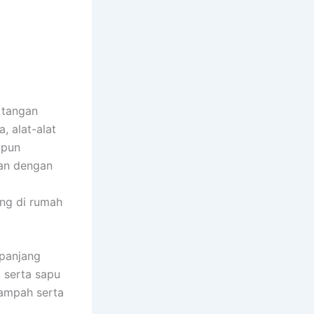
 tangan
, alat-alat
 pun
han dengan
ing di rumah
 panjang
i serta sapu
ampah serta