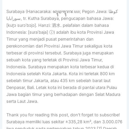
Surabaya (Hanacaraka: ꦏꦹꦛꦯꦹꦫꦨꦪ; Pegon Jawa: كوڟا
سورابايا, tr. Kutha Surabaya, pengucapan bahasa Jawa:
[kuʈɔ surɔˈbɔjɔ]. Hanzi: 泗水. pelafalan dalam bahasa
Indonesia: [suraˈbaja] ⓘ) adalah ibu kota Provinsi Jawa
Timur yang menjadi pusat pemerintahan dan
perekonomian dari Provinsi Jawa Timur sekaligus kota
terbesar di provinsi tersebut. Surabaya juga merupakan
sebuah kota yang terletak di Provinsi Jawa Timur,
Indonesia. Surabaya merupakan kota terbesar kedua di
Indonesia setelah Kota Jakarta. Kota ini terletak 800 km
sebelah timur Jakarta, atau 435 km sebelah barat laut
Denpasar, Bali. Letak kota ini berada di pantai utara Pulau
Jawa bagian timur yang berhadapan dengan Selat Madura
serta Laut Jawa.
Thank you for reading this post, don't forget to subscribe!
Surabaya memiliki luas sekitar ±335,28 km², dan 3.000.076
jiwa penduduk pada pertengahan tahun 2023.[7] Daerah