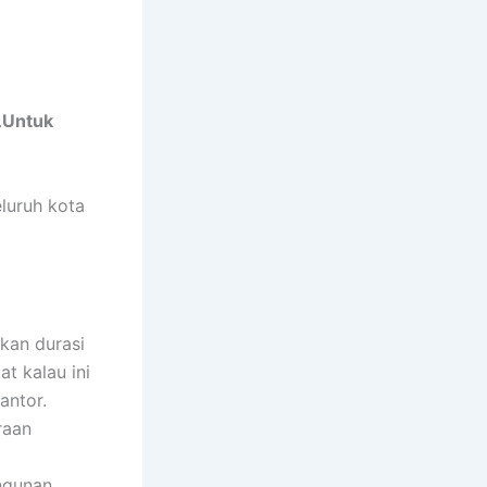
.
Untuk
luruh kota
kan durasi
t kalau ini
antor.
raan
angunan