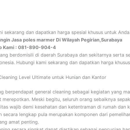
i sekarang dan dapatkan harga spesial khusus untuk Anda
ngin Jasa poles marmer Di Wilayah Pegirian,Surabaya
p Kami : 081-890-904-4
ang berdomisili di daerah Surabaya dan sekitarnya serta se
donesia. Hubungi kami sekarang dan dapatkan harga khusus
 Cleaning Level Ultimate untuk Hunian dan Kantor
g berpendapat general cleaning sebagai kegiatan yang ma
t merepotkan. Meski begitu, seluruh orang sebaiknya sepaka
vitas wajib demi kesehatan dan ketentraman di rumah dan k
n secara lengkap pula merupakan komponen dari pemeliha
ang amat penting.
aning secara singkat dapat diartikan sebagai pencucian b