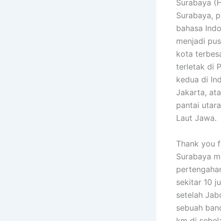
Surabaya (Hanac
Surabaya, p
bahasa Indo
menjadi pus
kota terbes
terletak di
kedua di In
Jakarta, ata
pantai utar
Laut Jawa.
Thank you fo
Surabaya me
pertengaha
sekitar 10 
setelah Jab
sebuah band
km di sebel