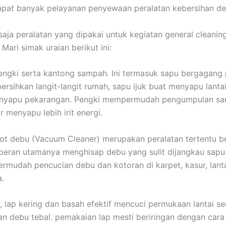
apat banyak pelayanan penyewaan peralatan kebersihan de
saja peralatan yang dipakai untuk kegiatan general cleanin
Mari simak uraian berikut ini:
engki serta kantong sampah. Ini termasuk sapu bergagang
rsihkan langit-langit rumah, sapu ijuk buat menyapu lanta
menyapu pekarangan. Pengki mempermudah pengumpulan s
 menyapu lebih irit energi.
t debu (Vacuum Cleaner) merupakan peralatan tertentu b
g peran utamanya menghisap debu yang sulit dijangkau sapu. 
mudah pencucian debu dan kotoran di karpet, kasur, lant
a.
 lap kering dan basah efektif mencuci permukaan lantai se
an debu tebal. pemakaian lap mesti beriringan dengan cara