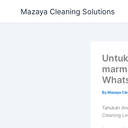
Skip
Mazaya Cleaning Solutions
to
content
Untuk
marme
Whats
By
Mazaya Cle
Tahukah And
Cleaning Le