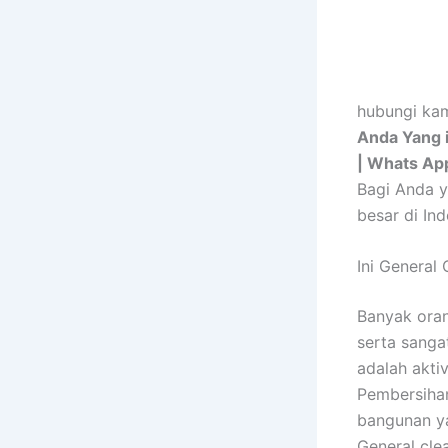
hubungi kam
Anda Yang i
| Whats Ap
Bagi Anda y
besar di In
Ini General
Banyak oran
serta sanga
adalah akti
Pembersiha
bangunan y
General cle