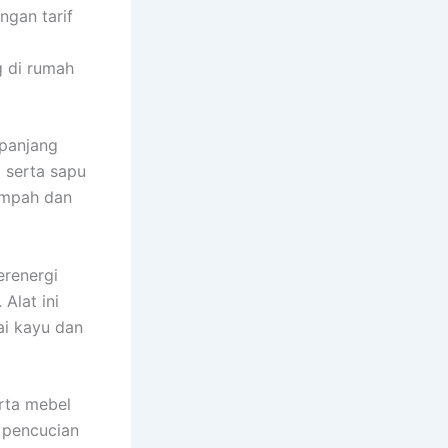
ngan tarif
g di rumah
 panjang
i serta sapu
ampah dan
erenergi
Alat ini
ai kayu dan
rta mebel
 pencucian