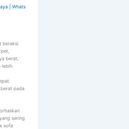
t beraksi
rpet,
ya berat,
 lebih
epat.
 berat pada
ioritaskan
yang sering
a sofa