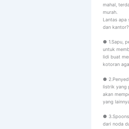
mahal, terd
murah.
Lantas apa 
dan kantor? 
● 1.Sapu, p
untuk membe
lidi buat 
kotoran agar
● 2.Penyedo
listrik yan
akan memper
yang lainny
● 3.Spoons,
dari noda d