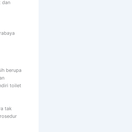
t dan
urabaya
ih berupa
an
iri toilet
a tak
rosedur