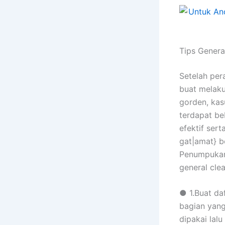
Tips Genera
Setelah per
buat melaku
gorden, kas
terdapat be
efektif serta
gat|amat} b
Penumpukan 
general cle
● 1.Buat daf
bagian yang
dipakai lal