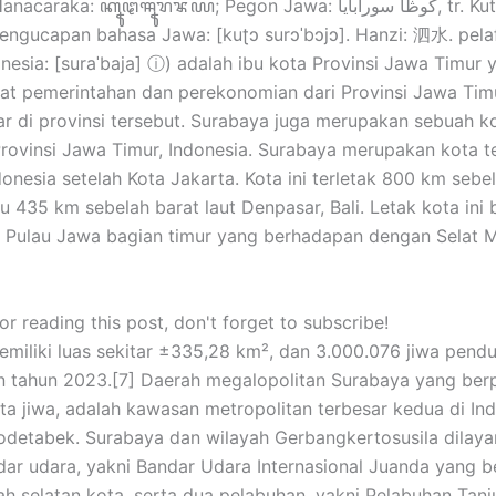
araka: ꦏꦹꦛꦯꦹꦫꦨꦪ; Pegon Jawa: كوڟا سورابايا, tr. Kutha
engucapan bahasa Jawa: [kuʈɔ surɔˈbɔjɔ]. Hanzi: 泗水. pela
nesia: [suraˈbaja] ⓘ) adalah ibu kota Provinsi Jawa Timur 
at pemerintahan dan perekonomian dari Provinsi Jawa Timu
ar di provinsi tersebut. Surabaya juga merupakan sebuah k
 Provinsi Jawa Timur, Indonesia. Surabaya merupakan kota t
donesia setelah Kota Jakarta. Kota ini terletak 800 km sebe
u 435 km sebelah barat laut Denpasar, Bali. Letak kota ini 
a Pulau Jawa bagian timur yang berhadapan dengan Selat 
r reading this post, don't forget to subscribe!
miliki luas sekitar ±335,28 km², dan 3.000.076 jiwa pend
n tahun 2023.[7] Daerah megalopolitan Surabaya yang be
juta jiwa, adalah kawasan metropolitan terbesar kedua di In
odetabek. Surabaya dan wilayah Gerbangkertosusila dilaya
ar udara, yakni Bandar Udara Internasional Juanda yang 
ah selatan kota, serta dua pelabuhan, yakni Pelabuhan Tan