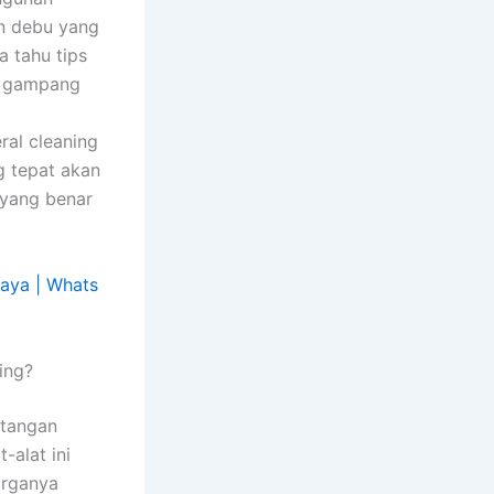
n debu yang
a tahu tips
ih gampang
ral cleaning
g tepat akan
 yang benar
ing?
 tangan
-alat ini
arganya