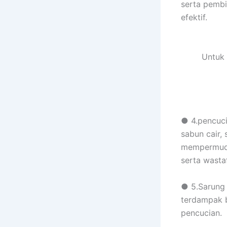
serta pembi
efektif.
Untuk 
● 4.pencuci
sabun cair,
mempermudah
serta wastaf
● 5.Sarung 
terdampak 
pencucian.