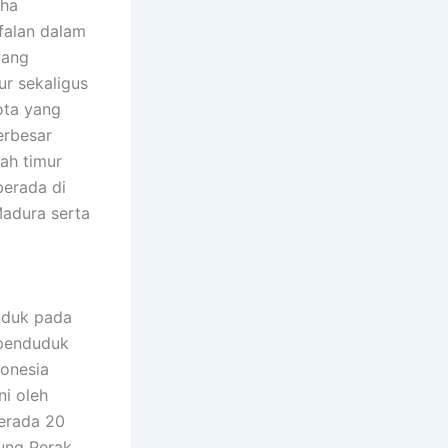
falan dalam
yang
r sekaligus
ota yang
erbesar
lah timur
berada di
Madura serta
uduk pada
rpenduduk
donesia
ni oleh
berada 20
jung Perak