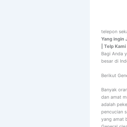
telepon sek
Yang ingin 
| Telp Kam
Bagi Anda y
besar di In
Berikut Gen
Banyak ora
dan amat me
adalah peke
pencucian s
yang amat b
General cle