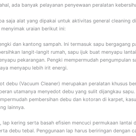
ahal, ada banyak pelayanan penyewaan peralatan kebersi
a saja alat yang dipakai untuk aktivitas general cleaning 
 menyimak uraian berikut ini:
engki dan kantong sampah. Ini termasuk sapu bergagang p
rsihkan langit-langit rumah, sapu ijuk buat menyapu lanta
 menyapu pekarangan. Pengki mempermudah pengumpulan 
aya menyapu lebih irit energi.
ot debu (Vacuum Cleaner) merupakan peralatan khusus be
g peran utamanya menyedot debu yang sulit dijangkau sapu.
empermudah pembersihan debu dan kotoran di karpet, kasur
ng lainnya.
 lap kering serta basah efisien mencuci permukaan lantai d
erta debu tebal. Penggunaan lap harus beriringan dengan c