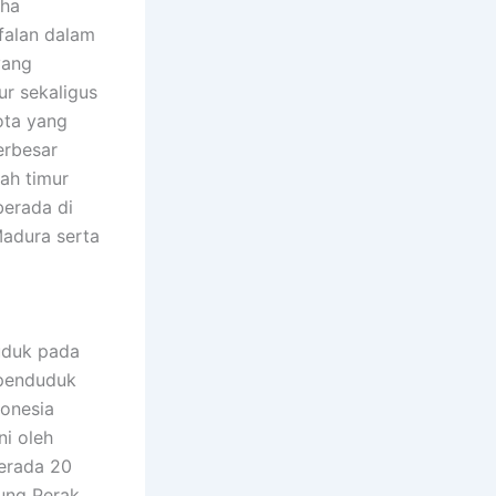
falan dalam
yang
r sekaligus
ota yang
erbesar
lah timur
berada di
Madura serta
uduk pada
rpenduduk
donesia
ni oleh
berada 20
jung Perak