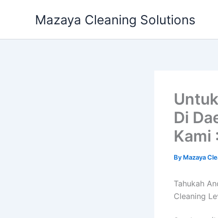
Skip
Mazaya Cleaning Solutions
to
content
Untuk
Di Da
Kami 
By
Mazaya Cle
Tahukah An
Cleaning Le