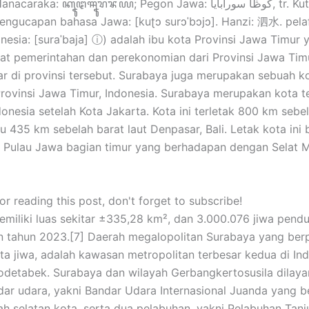
araka: ꦏꦹꦛꦯꦹꦫꦨꦪ; Pegon Jawa: كوڟا سورابايا, tr. Kutha
engucapan bahasa Jawa: [kuʈɔ surɔˈbɔjɔ]. Hanzi: 泗水. pela
nesia: [suraˈbaja] ⓘ) adalah ibu kota Provinsi Jawa Timur 
at pemerintahan dan perekonomian dari Provinsi Jawa Timu
ar di provinsi tersebut. Surabaya juga merupakan sebuah k
 Provinsi Jawa Timur, Indonesia. Surabaya merupakan kota t
donesia setelah Kota Jakarta. Kota ini terletak 800 km sebe
u 435 km sebelah barat laut Denpasar, Bali. Letak kota ini 
a Pulau Jawa bagian timur yang berhadapan dengan Selat 
r reading this post, don't forget to subscribe!
miliki luas sekitar ±335,28 km², dan 3.000.076 jiwa pend
n tahun 2023.[7] Daerah megalopolitan Surabaya yang be
juta jiwa, adalah kawasan metropolitan terbesar kedua di In
odetabek. Surabaya dan wilayah Gerbangkertosusila dilaya
ar udara, yakni Bandar Udara Internasional Juanda yang 
ah selatan kota, serta dua pelabuhan, yakni Pelabuhan Tan