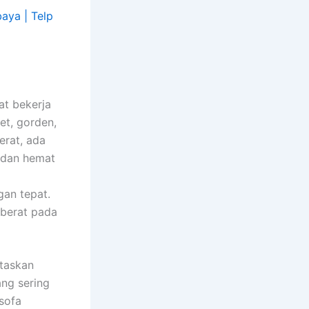
at bekerja
et, gorden,
erat, ada
f dan hemat
gan tepat.
 berat pada
itaskan
ang sering
 sofa