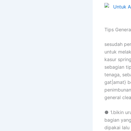
Tips Genera
sesudah per
untuk melak
kasur sprin
sebagian ti
tenaga, seba
gat|amat} b
penimbunan 
general cle
● 1.bikin u
bagian yang
dipakai lalu