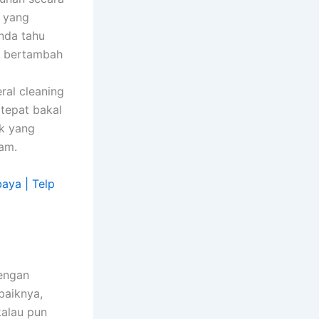
 yang
Anda tahu
at bertambah
ral cleaning
 tepat bakal
k yang
am.
engan
baiknya,
kalau pun