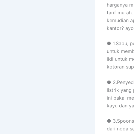
harganya m
tarif murah.
kemudian ap
kantor? ayo
● 1.Sapu, p
untuk membe
lidi untuk
kotoran sup
● 2.Penyed
listrik yan
ini bakal m
kayu dan ya
● 3.Spoons,
dari noda s