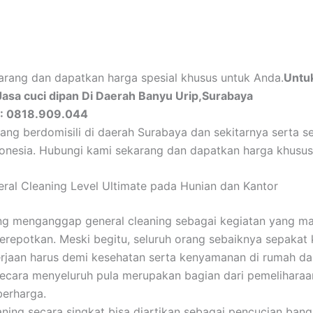
arang dan dapatkan harga spesial khusus untuk Anda.
Untu
Jasa cuci dipan Di Daerah Banyu Urip,Surabaya
i : 0818.909.044
ang berdomisili di daerah Surabaya dan sekitarnya serta se
donesia. Hubungi kami sekarang dan dapatkan harga khusus
eral Cleaning Level Ultimate pada Hunian dan Kantor
ng menganggap general cleaning sebagai kegiatan yang m
repotkan. Meski begitu, seluruh orang sebaiknya sepakat k
rjaan harus demi kesehatan serta kenyamanan di rumah da
ecara menyeluruh pula merupakan bagian dari pemelihara
erharga.
aning secara singkat bisa diartikan sebagai pencucian ban