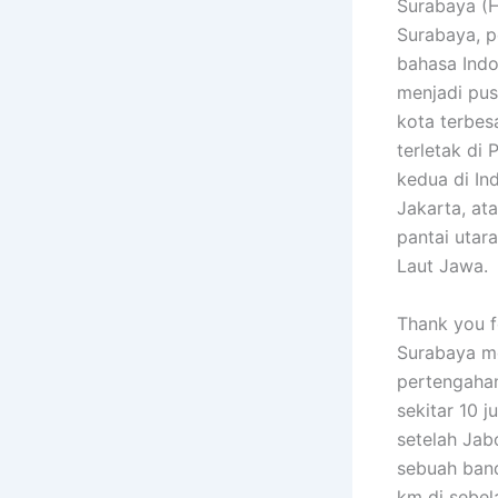
Surabaya (Hanac
Surabaya, p
bahasa Indo
menjadi pus
kota terbes
terletak di
kedua di In
Jakarta, ata
pantai utar
Laut Jawa.
Thank you fo
Surabaya me
pertengaha
sekitar 10 
setelah Jab
sebuah band
km di sebel