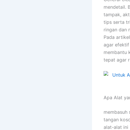
mendetail.
tampak, akt
tips serta 
ringan dan
Pada artike
agar efekti
membantu k
tepat agar 
Apa Alat ya
membasuh s
tangan koso
alat-alat i