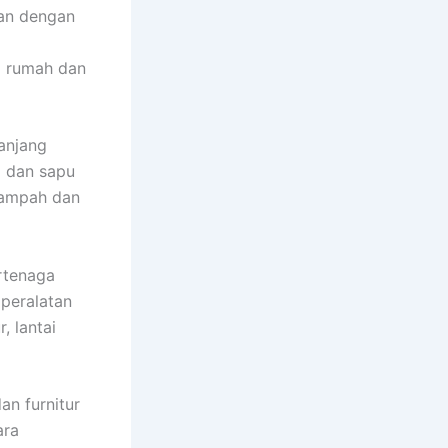
han dengan
di rumah dan
anjang
i dan sapu
sampah dan
rtenaga
 peralatan
, lantai
an furnitur
ara