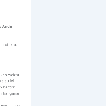
k Anda
luruh kota
akan waktu
alau ini
n kantor.
an bangunan
gunan secara