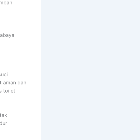
ambah
rabaya
cuci
ut aman dan
 toilet
tak
dur