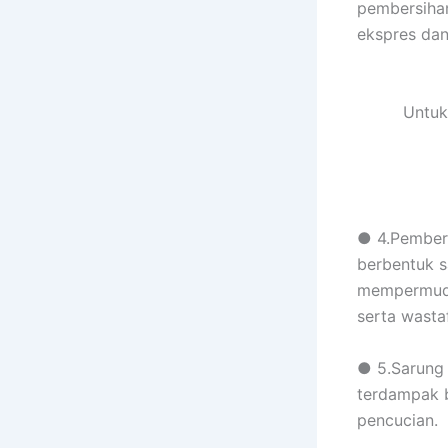
pembersihan
ekspres dan 
Untuk
● 4.Pembers
berbentuk s
mempermudah
serta wastaf
● 5.Sarung 
terdampak 
pencucian.