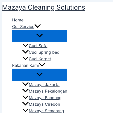
Skip
Mazaya Cleaning Solutions
to
content
Home
Our Service
Cuci Sofa
Cuci Spring bed
Cuci Karpet
Rekanan Kami
Mazaya Jakarta
Mazaya Pekalongan
Mazaya Bandung
Mazaya Cirebon
Mazaya Semarang