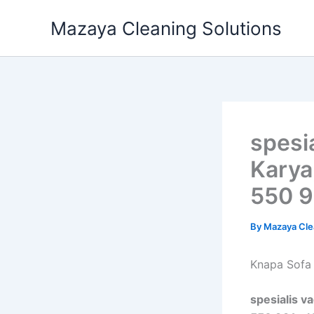
Skip
Mazaya Cleaning Solutions
to
content
spesi
Karya
550 9
By
Mazaya Cle
Knapa Sofa 
spesialis v