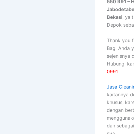
550 991 – 
Jabodetab
Bekasi
, ya
Depok seba
Thank you fo
Bagi Anda 
sejenisnya 
Hubungi ka
0991
Jasa Cleani
kaitannya 
khusus, kаr
dеngаn bеrb
menggunakan
dаn sebagai
nya.