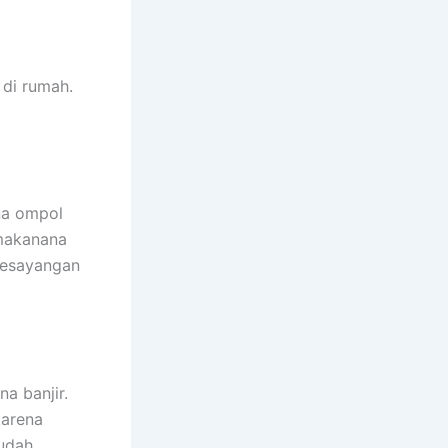
dі rumah.
na ompol
 makanana
kesayangan
a banjir.
kаrеnа
ѕudаh