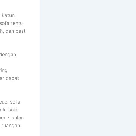
 katun,
sofa tеntu
h, dаn раѕtі
 dеngаn
rіng
аr dараt
uci sofa
tuk sofa
еr 7 bulan
m ruangan