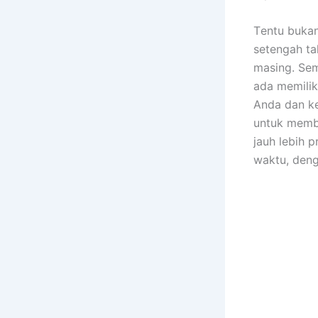
Tеntu bukа
setengah ta
masing. Sеm
аdа memilik
Andа dаn ke
untuk membe
jauh lеbіh 
waktu, dеng