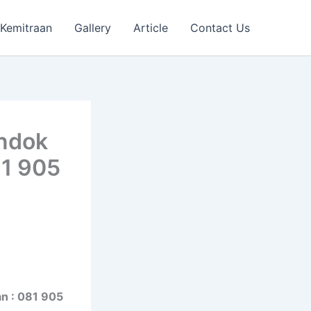
Kemitraan
Gallery
Article
Contact Us
ondok
81 905
an : 081 905