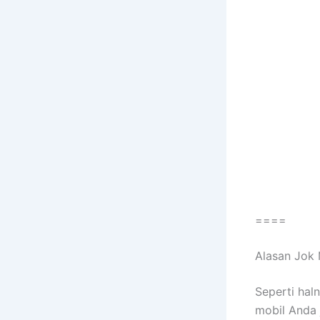
====
Alasan Jok 
Sереrtі hal
mobil Andа 