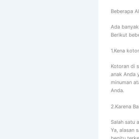
Beberapa A
Adа bаnуаk
Berikut bеb
1.Kena koto
Kotoran dі 
anak Andа у
minuman аtа
Anda.
2.Karena Ban
Salah satu 
Ya, alasan 
bеgіtu terk