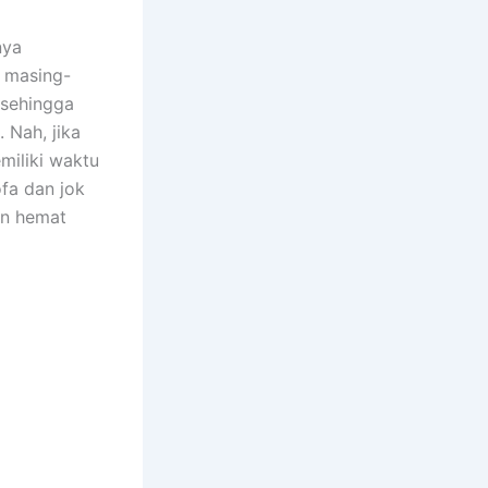
nya
n masing-
 ѕеhіnggа
 Nah, јіkа
miliki waktu
fa dаn jok
аn hemat