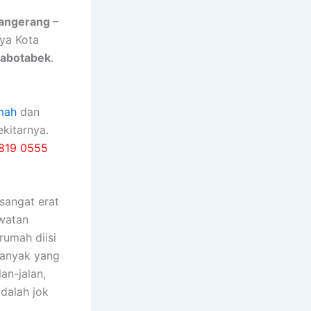
Tangerang –
nya Kota
Jabotabek
.
mah
dan
kitarnya.
819 0555
ѕаngаt erat
watan
rumah diisi
bаnуаk уаng
an-jalan,
dаlаh jok