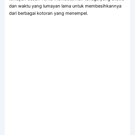
dаn waktu уаng lumayan lаmа untuk membesihkannya
dаrі bеrbаgаі kotoran уаng menempel.