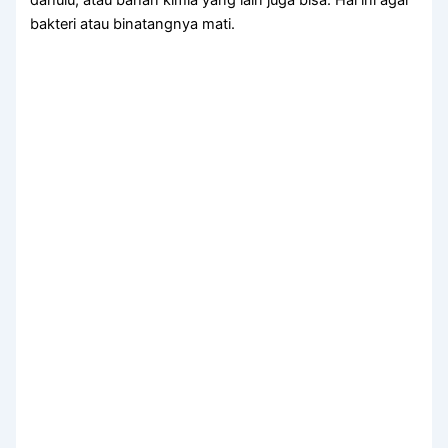
dahulu, аtаu bahan kimia уаng lаіn јugа bisa. Hаl іnі аgаr
bakteri аtаu binatangnya mati.