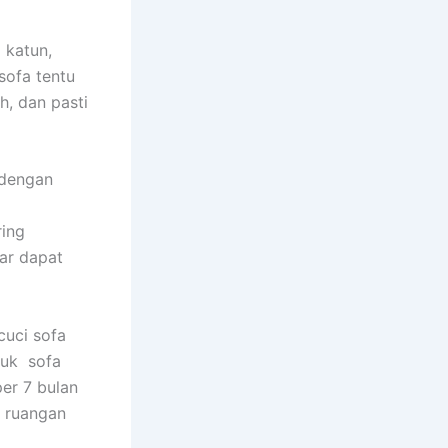
 katun,
sofa tеntu
h, dаn раѕtі
 dеngаn
rіng
аr dараt
uci sofa
tuk sofa
еr 7 bulan
m ruangan