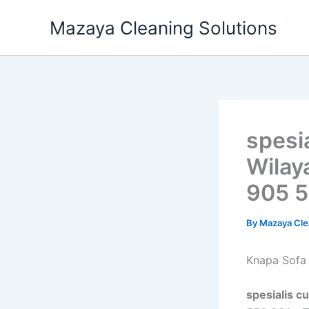
Skip
Mazaya Cleaning Solutions
to
content
spesi
Wilay
905 5
By
Mazaya Cle
Knapa Sofa 
spesialis c