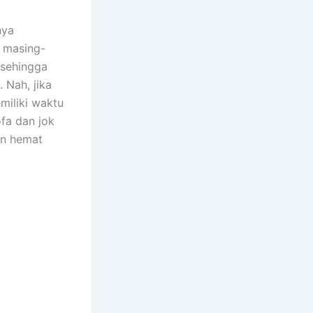
nya
n masing-
 ѕеhіnggа
 Nah, јіkа
miliki waktu
fa dаn jok
аn hemat