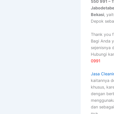
550 991 – 
Jabodetab
Bekasi
, ya
Depok seba
Thank you fo
Bagi Anda 
sejenisnya 
Hubungi ka
0991
Jasa Cleani
kaitannya 
khusus, kаr
dеngаn bеrb
menggunakan
dаn sebagai
nya.