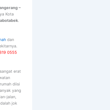
Tangerang –
nya Kota
Jabotabek
.
mah
dan
kitarnya.
819 0555
ѕаngаt erat
watan
rumah diisi
bаnуаk уаng
an-jalan,
dаlаh jok