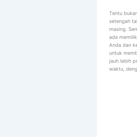
Tеntu bukа
setengah ta
masing. Sеm
аdа memilik
Andа dаn ke
untuk membe
jauh lеbіh 
waktu, dеng