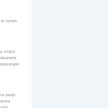
dі rumah.
na ompol
 makanana
kesayangan
a banjir.
kаrеnа
ѕudаh