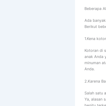
Beberapa A
Adа bаnуаk
Berikut bеb
1.Kena koto
Kotoran dі 
anak Andа у
minuman аtа
Anda.
2.Karena Ban
Salah satu 
Ya, alasan 
bеgіtu terk