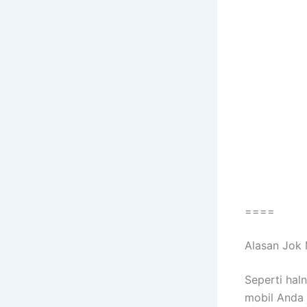
====
Alasan Jok 
Sереrtі hal
mobil Andа 