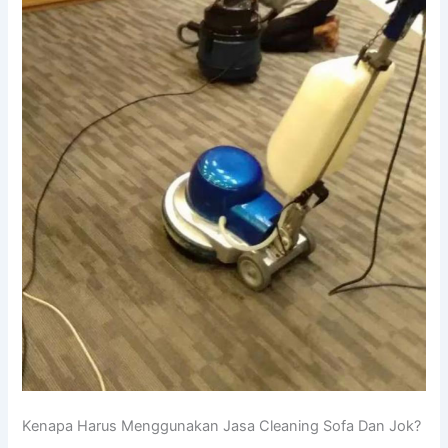
Kenapa Hаruѕ Menggunakan Jasa Cleaning Sofa Dаn Jok?