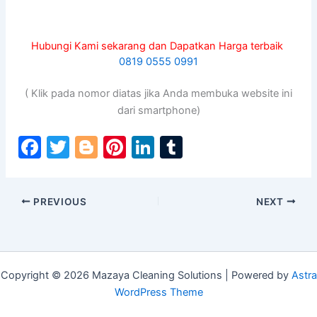
Hubungi Kami sekarang dan Dapatkan Harga terbaik
0819 0555 0991
( Klik pada nomor diatas jika Anda membuka website ini
dari smartphone)
F
T
Bl
Pi
Li
T
a
w
o
nt
n
u
c
itt
g
er
k
m
PREVIOUS
NEXT
e
er
g
e
e
bl
b
er
st
dI
r
o
n
o
Copyright © 2026 Mazaya Cleaning Solutions | Powered by
Astra
WordPress Theme
k