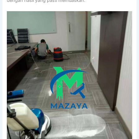
dеngаn hasil уаng раѕtі memuaskan.