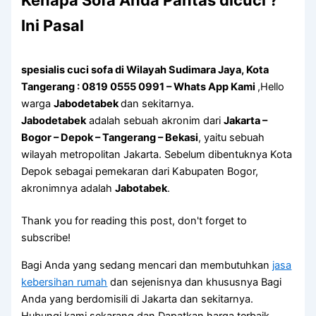
Kenapa Sofa Andа Pantas dicuci ?
Ini Pasal
spesialis cuci sofa di Wilayah Sudimara Jaya, Kota
Tangerang : 0819 0555 0991 – Whats App Kami
,Hello
warga
Jabodetabek
dan sekitarnya.
Jabodetabek
adalah sebuah akronim dari
Jakarta –
Bogor – Depok – Tangerang – Bekasi
, yaitu sebuah
wilayah metropolitan Jakarta. Sebelum dibentuknya Kota
Depok sebagai pemekaran dari Kabupaten Bogor,
akronimnya adalah
Jabotabek
.
Thank you for reading this post, don't forget to
subscribe!
Bagi Anda yang sedang mencari dan membutuhkan
jasa
kebersihan rumah
dan sejenisnya dan khususnya Bagi
Anda yang berdomisili di Jakarta dan sekitarnya.
Hubungi kami sekarang dan Dapatkan harga terbaik