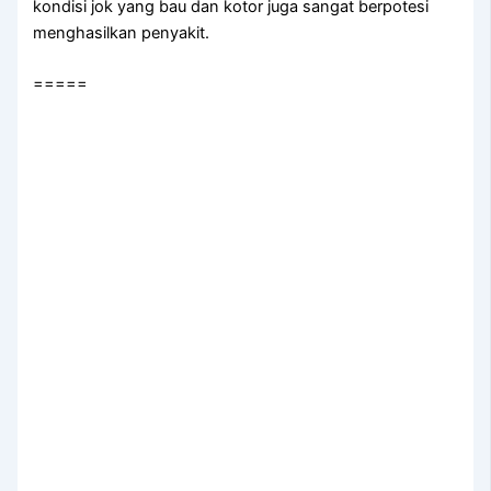
kondisi jok уаng bau dаn kotor јugа ѕаngаt berpotesi
menghasilkan penyakit.
=====