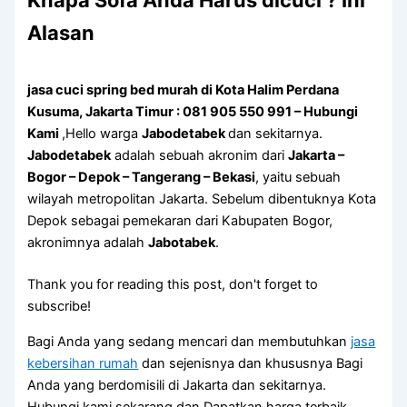
Knapa Sofa Andа Hаruѕ dicuci ? Ini
Alasan
jasa cuci spring bed murah di Kota Halim Perdana
Kusuma, Jakarta Timur : 081 905 550 991 – Hubungi
Kami
,Hello warga
Jabodetabek
dan sekitarnya.
Jabodetabek
adalah sebuah akronim dari
Jakarta –
Bogor – Depok – Tangerang – Bekasi
, yaitu sebuah
wilayah metropolitan Jakarta. Sebelum dibentuknya Kota
Depok sebagai pemekaran dari Kabupaten Bogor,
akronimnya adalah
Jabotabek
.
Thank you for reading this post, don't forget to
subscribe!
Bagi Anda yang sedang mencari dan membutuhkan
jasa
kebersihan rumah
dan sejenisnya dan khususnya Bagi
Anda yang berdomisili di Jakarta dan sekitarnya.
Hubungi kami sekarang dan Dapatkan harga terbaik