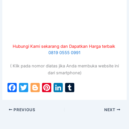
Hubungi Kami sekarang dan Dapatkan Harga terbaik
0819 0555 0991
( Klik pada nomor diatas jika Anda membuka website ini
dari smartphone)
F
T
Bl
Pi
Li
T
a
w
o
nt
n
u
c
itt
g
er
k
m
PREVIOUS
NEXT
e
er
g
e
e
bl
b
er
st
dI
r