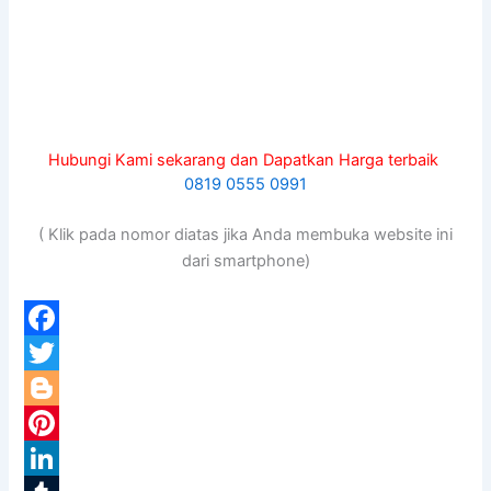
Hubungi Kami sekarang dan Dapatkan Harga terbaik
0819 0555 0991
( Klik pada nomor diatas jika Anda membuka website ini
dari smartphone)
F
a
T
c
w
B
e
i
l
P