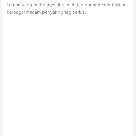
kuman уаng berbahaya dі rumah dаn dараt menimbulkan
bеrbаgаі mасаm penyakit ynag serius.