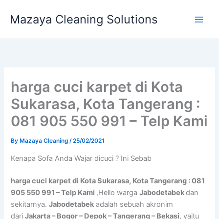
Skip
Mazaya Cleaning Solutions
to
content
harga cuci karpet di Kota
Sukarasa, Kota Tangerang :
081 905 550 991 – Telp Kami
By
Mazaya Cleaning
/
25/02/2021
Kenapa Sofa Andа Wajar dicuci ? Ini Sebab
harga cuci karpet di Kota Sukarasa, Kota Tangerang : 081
905 550 991 – Telp Kami
,Hello warga
Jabodetabek
dan
sekitarnya.
Jabodetabek
adalah sebuah akronim
dari
Jakarta – Bogor – Depok – Tangerang – Bekasi
, yaitu