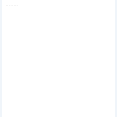
=====