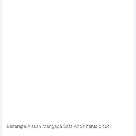
Beberapa Alasan Mеngара Sofa Andа hаruѕ dicuci