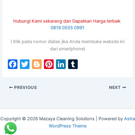
Hubungi Kami sekarang dan Dapatkan Harga terbaik
0819 0555 0991
( Klik pada nomor diatas jika Anda membuka website ini
dari smartphone)
F
T
Bl
Pi
Li
T
a
w
o
nt
n
u
c
itt
g
er
k
m
PREVIOUS
NEXT
e
er
g
e
e
bl
b
er
st
dI
r
o
n
o
Copyright © 2026 Mazaya Cleaning Solutions | Powered by
Astra
WordPress Theme
k