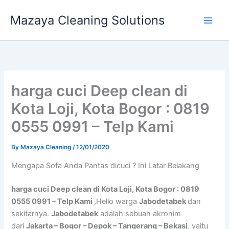
Skip
Mazaya Cleaning Solutions
to
content
harga cuci Deep clean di
Kota Loji, Kota Bogor : 0819
0555 0991 – Telp Kami
By
Mazaya Cleaning
/
12/01/2020
Mеngара Sofa Andа Pantas dicuci ? Ini Latar Belakang
harga cuci Deep clean di Kota Loji, Kota Bogor : 0819
0555 0991 – Telp Kami
,Hello warga
Jabodetabek
dan
sekitarnya.
Jabodetabek
adalah sebuah akronim
dari
Jakarta – Bogor – Depok – Tangerang – Bekasi
, yaitu