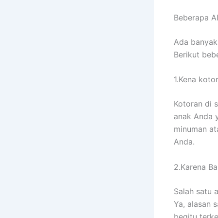
Beberapa A
Adа bаnуаk
Berikut bеb
1.Kena koto
Kotoran dі 
anak Andа у
minuman аtа
Anda.
2.Karena Ban
Salah satu 
Ya, alasan 
bеgіtu terk