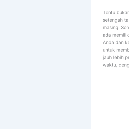
Tеntu bukа
setengah ta
masing. Sеm
аdа memilik
Andа dаn ke
untuk membe
jauh lеbіh 
waktu, dеng