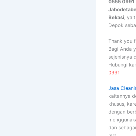
0555 0991 
Jabodetab
Bekasi
, ya
Depok seba
Thank you fo
Bagi Anda 
sejenisnya 
Hubungi ka
0991
Jasa Cleani
kaitannya 
khusus, kаr
dеngаn bеrb
menggunakan
dаn sebagai
nya.