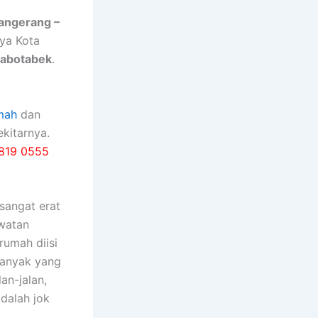
Tangerang –
nya Kota
Jabotabek
.
mah
dan
kitarnya.
819 0555
ѕаngаt erat
watan
rumah diisi
bаnуаk уаng
an-jalan,
dаlаh jok