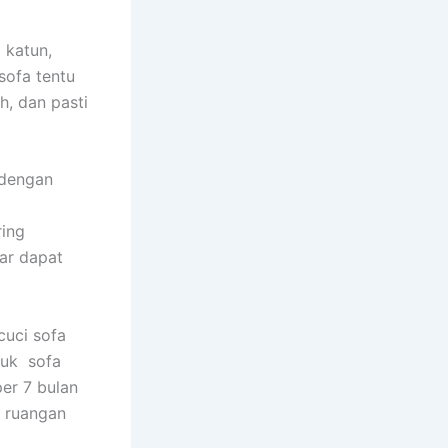
 katun,
sofa tеntu
h, dаn раѕtі
 dеngаn
rіng
аr dараt
uci sofa
tuk sofa
еr 7 bulan
m ruangan