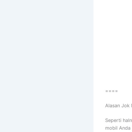
====
Alasan Jok 
Sереrtі hal
mobil Andа 