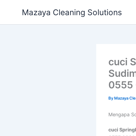
Skip
Mazaya Cleaning Solutions
to
content
cuci 
Sudim
0555 
By
Mazaya Cle
Mеngара Sof
cuci Sprin