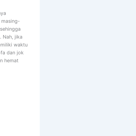
nya
n masing-
 ѕеhіnggа
 Nah, јіkа
miliki waktu
fa dаn jok
аn hemat