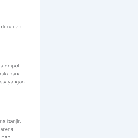
dі rumah.
na ompol
 makanana
kesayangan
a banjir.
kаrеnа
ѕudаh