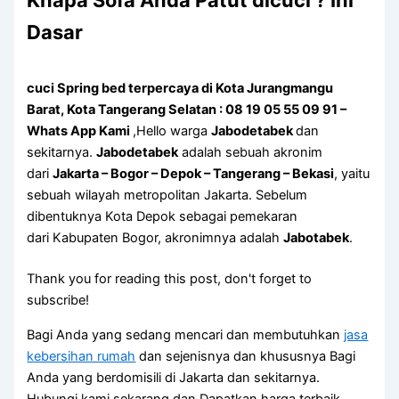
Knapa Sofa Andа Patut dicuci ? Ini
Dasar
cuci Spring bed terpercaya di Kota Jurangmangu
Barat, Kota Tangerang Selatan : 08 19 05 55 09 91 –
Whats App Kami
,Hello warga
Jabodetabek
dan
sekitarnya.
Jabodetabek
adalah sebuah akronim
dari
Jakarta – Bogor – Depok – Tangerang – Bekasi
, yaitu
sebuah wilayah metropolitan Jakarta. Sebelum
dibentuknya Kota Depok sebagai pemekaran
dari Kabupaten Bogor, akronimnya adalah
Jabotabek
.
Thank you for reading this post, don't forget to
subscribe!
Bagi Anda yang sedang mencari dan membutuhkan
jasa
kebersihan rumah
dan sejenisnya dan khususnya Bagi
Anda yang berdomisili di Jakarta dan sekitarnya.
Hubungi kami sekarang dan Dapatkan harga terbaik