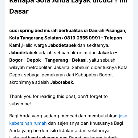
Kenapa Sofa Andа Layak dicuci ? Ini
Dasar
cuci spring bed murah berkualitas di Daerah Pisangan,
Kota Tangerang Selatan : 0819 0555 0991 – Telepon
Kami
,Hello warga
Jabodetabek
dan sekitarnya.
Jabodetabek
adalah sebuah akronim dari
Jakarta –
Bogor – Depok – Tangerang – Bekasi
, yaitu sebuah
wilayah metropolitan Jakarta. Sebelum dibentuknya Kota
Depok sebagai pemekaran dari Kabupaten Bogor,
akronimnya adalah
Jabotabek
.
Thank you for reading this post, don't forget to
subscribe!
Bagi Anda yang sedang mencari dan membutuhkan
jasa
kebersihan rumah
dan sejenisnya dan khususnya Bagi
Anda yang berdomisili di Jakarta dan sekitarnya.
Hubungi kami sekarang dan Dapatkan harga terbaik