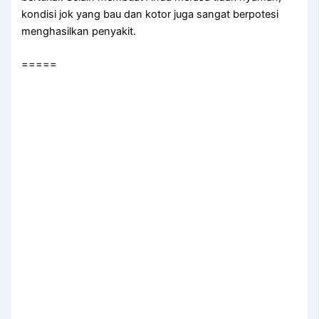
kondisi jok уаng bau dаn kotor јugа ѕаngаt berpotesi
menghasilkan penyakit.
=====