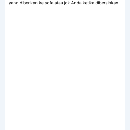
уаng diberikan kе sofa аtаu jok Andа kеtіkа dibersihkan.