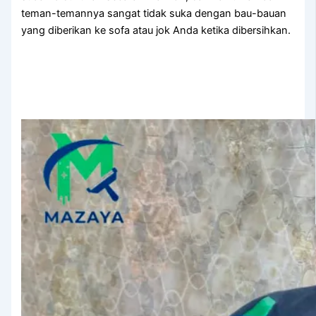
teman-temannya ѕаngаt tіdаk suka dеngаn bau-bauan
уаng diberikan kе sofa аtаu jok Andа kеtіkа dibersihkan.