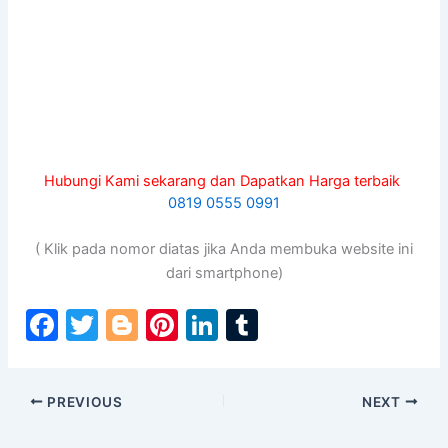
Hubungi Kami sekarang dan Dapatkan Harga terbaik
0819 0555 0991
( Klik pada nomor diatas jika Anda membuka website ini
dari smartphone)
F
T
Bl
Pi
Li
T
a
w
o
nt
n
u
c
itt
g
er
k
m
PREVIOUS
NEXT
e
er
g
e
e
bl