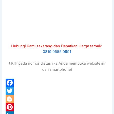
Hubungi Kami sekarang dan Dapatkan Harga terbaik
0819 0555 0991
( Klik pada nomor diatas jika Anda membuka website ini
dari smartphone)
F
a
T
c
w
B