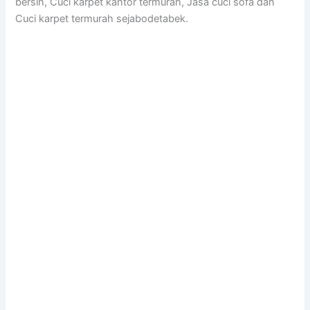
bersih, Cuci karpet kantor termurah, Jasa cuci sofa dan
Cuci karpet termurah sejabodetabek.