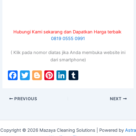
Hubungi Kami sekarang dan Dapatkan Harga terbaik
0819 0555 0991
( Klik pada nomor diatas jika Anda membuka website ini
dari smartphone)
F
T
Bl
Pi
Li
T
a
w
o
nt
n
u
c
itt
g
er
k
m
PREVIOUS
NEXT
e
er
g
e
e
bl
b
er
st
dI
r
o
n
o
Copyright © 2026 Mazaya Cleaning Solutions | Powered by
Astra