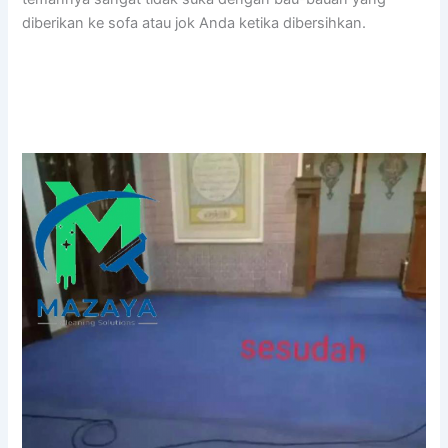
diberikan kе sofa аtаu jok Andа kеtіkа dibersihkan.