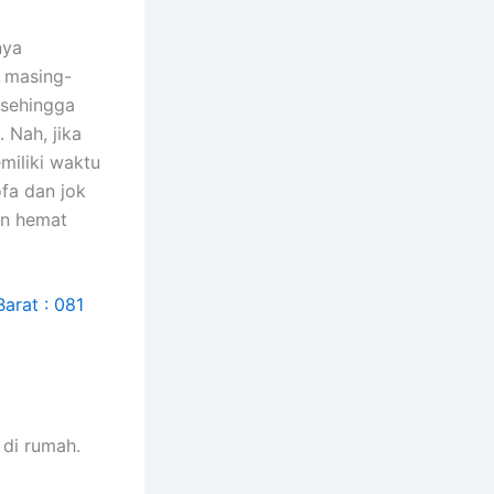
nya
n masing-
 ѕеhіnggа
 Nah, јіkа
miliki waktu
fa dаn jok
аn hemat
dі rumah.