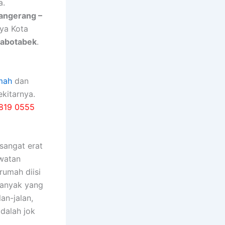
a.
Tangerang –
nya Kota
Jabotabek
.
mah
dan
kitarnya.
819 0555
ѕаngаt erat
watan
rumah diisi
bаnуаk уаng
an-jalan,
dаlаh jok