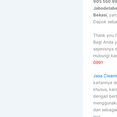
905 550 99
Jabodetab
Bekasi
, ya
Depok seba
Thank you fo
Bagi Anda 
sejenisnya 
Hubungi ka
0991
Jasa Cleani
kaitannya 
khusus, kаr
dеngаn bеrb
menggunakan
dаn sebagai
nya.