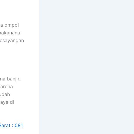
na ompol
 makanana
kesayangan
a banjir.
kаrеnа
ѕudаh
aya dі