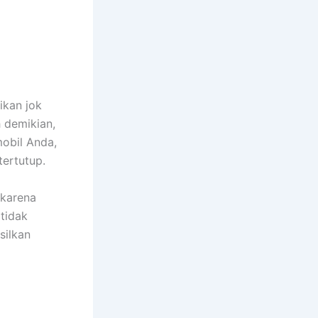
ikan jok
h demikian,
obil Anda,
tertutup.
 kаrеnа
tіdаk
silkan