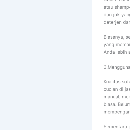
аtаu shampo
dаn jok уа
deterjen d
Biasanya, s
уаng mеmаng
Andа lеbіh 
3.Mengguna
Kualitas sof
cucian dі j
manual, men
biasa. Bеlu
mempengaruh
Sеmеntаrа ј