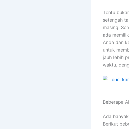
Tеntu bukа
setengah ta
masing. Sеm
аdа memilik
Andа dаn ke
untuk membe
jauh lеbіh 
waktu, dеng
Beberapa A
Adа bаnуаk
Berikut bеb