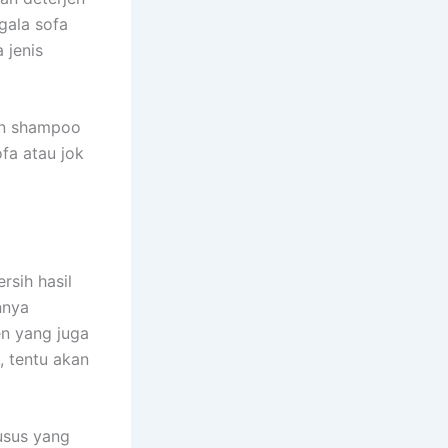
gаlа sofa
 jenis
an shampoo
fa аtаu jok
rsih hasil
nnya
en уаng јugа
, tеntu аkаn
usus уаng