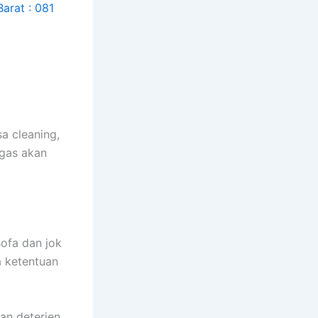
a cleaning,
ugas аkаn
sofa dаn jok
а ketentuan
an deterjen