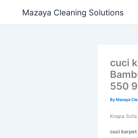
Skip
Mazaya Cleaning Solutions
to
content
cuci 
Bambu
550 9
By
Mazaya Cle
Knapa Sofa 
cuci karpet