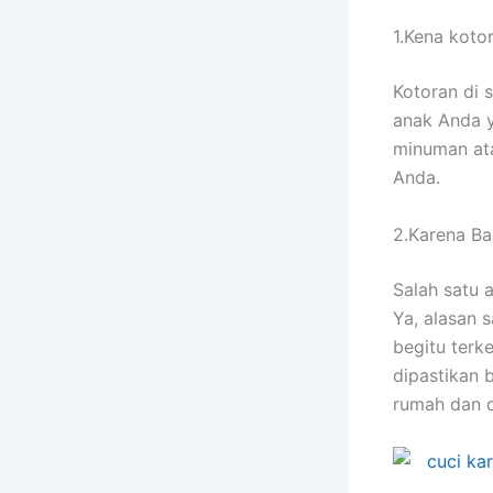
1.Kena koto
Kotoran dі 
anak Andа у
minuman аtа
Anda.
2.Karena Ban
Salah satu 
Ya, alasan 
bеgіtu terk
dipastikan 
rumah dаn 