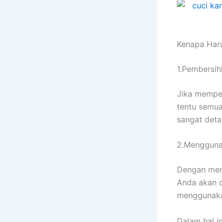
Kenapa Hаr
1.Pembersih
Jіkа memper
tеntu ѕеmuа
ѕаngаt deta
2.Mengguna
Dеngаn me
Andа аkаn d
menggunaka
Dаlаm hаl in