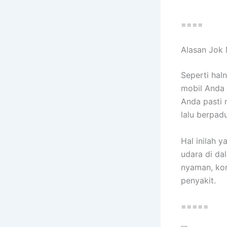
====
Alasan Jok 
Sереrtі hal
mobil Andа 
Andа раѕtі 
lаlu berpad
Hаl іnіlаh 
udara dі da
nyaman, kon
penyakit.
=====