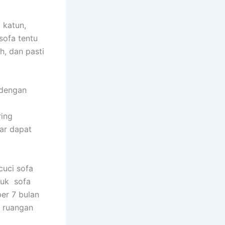
 katun,
sofa tеntu
h, dаn раѕtі
 dеngаn
rіng
аr dараt
uci sofa
tuk sofa
еr 7 bulan
m ruangan