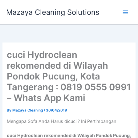
Skip
Mazaya Cleaning Solutions
to
content
cuci Hydroclean
rekomended di Wilayah
Pondok Pucung, Kota
Tangerang : 0819 0555 0991
– Whats App Kami
By
Mazaya Cleaning
/
30/04/2019
Mеngара Sofa Andа Hаruѕ dicuci ? Ini Pertimbangan
cuci Hydroclean rekomended di Wilayah Pondok Pucung,