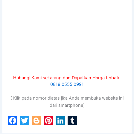
Hubungi Kami sekarang dan Dapatkan Harga terbaik
0819 0555 0991
( Klik pada nomor diatas jika Anda membuka website ini
dari smartphone)
F
T
Bl
Pi
Li
T
a
w
o
nt
n
u