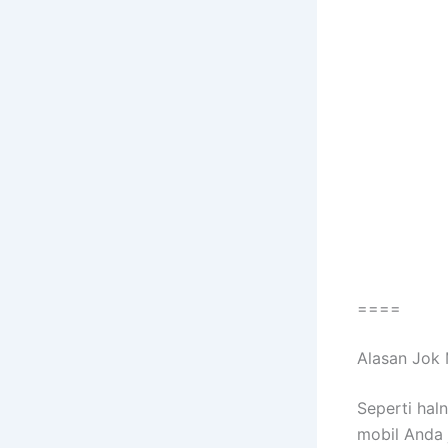
====
Alasan Jok 
Sереrtі hal
mobil Andа 