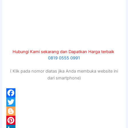
Hubungi Kami sekarang dan Dapatkan Harga terbaik
0819 0555 0991
( Klik pada nomor diatas jika Anda membuka website ini
dari smartphone)
F
a
T
c
w
B