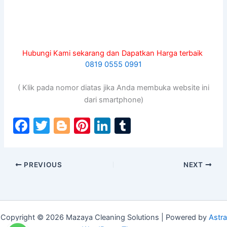
Hubungi Kami sekarang dan Dapatkan Harga terbaik
0819 0555 0991
( Klik pada nomor diatas jika Anda membuka website ini
dari smartphone)
F
T
Bl
Pi
Li
T
a
w
o
nt
n
u
c
itt
g
er
k
m
PREVIOUS
NEXT
e
er
g
e
e
bl
b
er
st
dI
r
o
n
o
Copyright © 2026 Mazaya Cleaning Solutions | Powered by
Astra