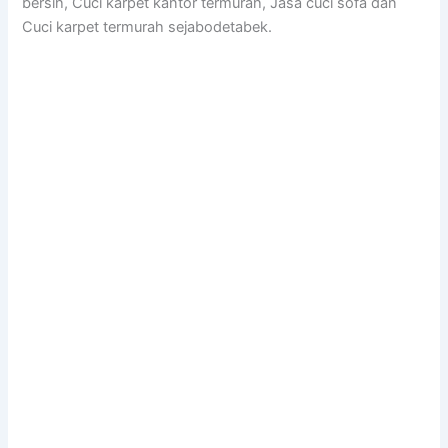
bersih, Cuci karpet kantor termurah, Jasa cuci sofa dan
Cuci karpet termurah sejabodetabek.