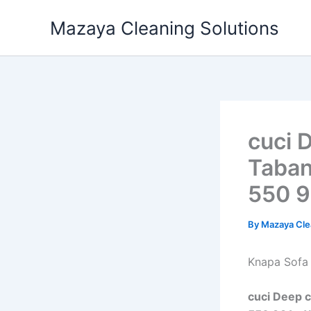
Skip
Mazaya Cleaning Solutions
to
content
cuci 
Taban
550 9
By
Mazaya Cle
Knapa Sofa 
cuci Deep c