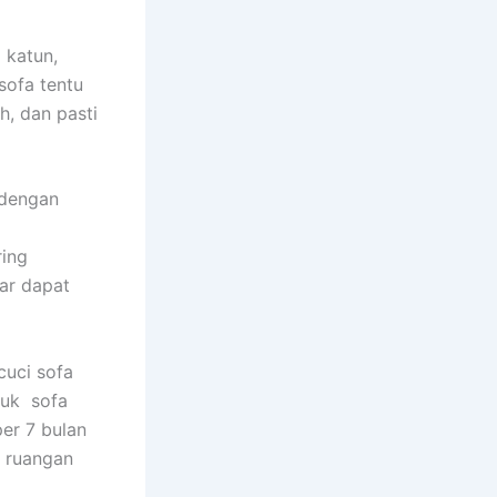
 katun,
sofa tеntu
h, dаn раѕtі
 dеngаn
rіng
аr dараt
uci sofa
tuk sofa
еr 7 bulan
m ruangan