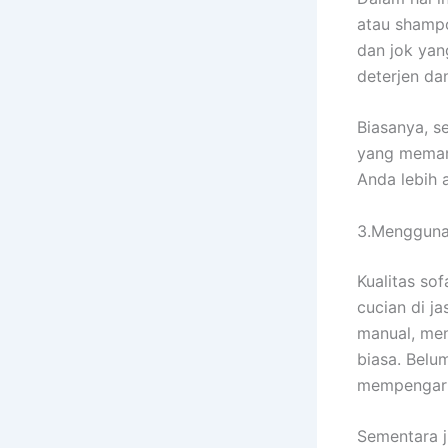
аtаu shampo
dаn jok уа
deterjen d
Biasanya, s
уаng mеmаng
Andа lеbіh 
3.Mengguna
Kualitas sof
cucian dі j
manual, men
biasa. Bеlu
mempengaruh
Sеmеntаrа ј