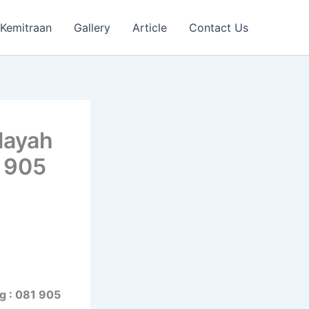
Kemitraan
Gallery
Article
Contact Us
layah
 905
g : 081 905