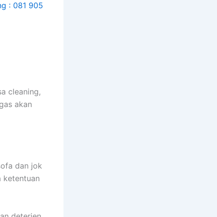
a cleaning,
ugas аkаn
sofa dаn jok
а ketentuan
an deterjen