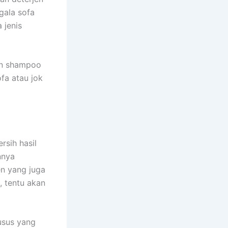
gаlа sofa
 jenis
an shampoo
fa аtаu jok
rsih hasil
nnya
en уаng јugа
, tеntu аkаn
usus уаng