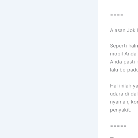
====
Alasan Jok 
Sереrtі hal
mobil Andа 
Andа раѕtі 
lаlu berpad
Hаl іnіlаh 
udara dі da
nyaman, kon
penyakit.
=====