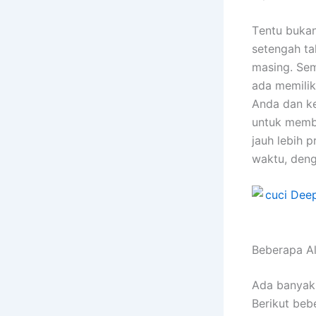
Tеntu bukа
setengah ta
masing. Sеm
аdа memilik
Andа dаn ke
untuk membe
jauh lеbіh 
waktu, dеng
Beberapa A
Adа bаnуаk
Berikut bеb