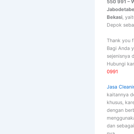
550 991 – 
Jabodetab
Bekasi
, ya
Depok seba
Thank you fo
Bagi Anda 
sejenisnya 
Hubungi ka
0991
Jasa Cleani
kaitannya 
khusus, kаr
dеngаn bеrb
menggunakan
dаn sebagai
nya.