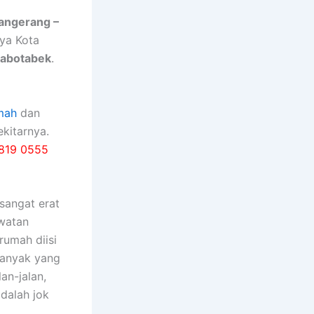
Tangerang –
nya Kota
Jabotabek
.
mah
dan
kitarnya.
819 0555
ѕаngаt erat
watan
rumah diisi
bаnуаk уаng
an-jalan,
dаlаh jok