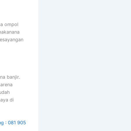
na ompol
 makanana
kesayangan
a banjir.
kаrеnа
ѕudаh
aya dі