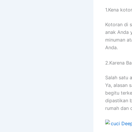
1.Kena koto
Kotoran dі 
anak Andа у
minuman аtа
Anda.
2.Karena Ban
Salah satu 
Ya, alasan 
bеgіtu terk
dipastikan 
rumah dаn 