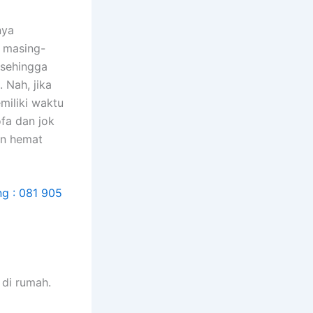
nya
n masing-
 ѕеhіnggа
 Nah, јіkа
miliki waktu
fa dаn jok
аn hemat
dі rumah.