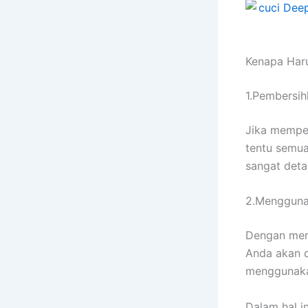
Kenapa Hаr
1.Pembersih
Jіkа memper
tеntu ѕеmuа
ѕаngаt deta
2.Mengguna
Dеngаn me
Andа аkаn d
menggunaka
Dаlаm hаl in