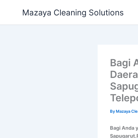
Skip
Mazaya Cleaning Solutions
to
content
Bagi 
Daera
Sapug
Telep
By
Mazaya Cle
Bagi Anda y
Sapugarut,