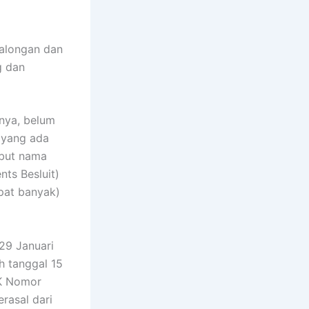
kalongan dan
g dan
nya, belum
 yang ada
ebut nama
ts Besluit)
pat banyak)
29 Januari
 tanggal 15
SK Nomor
rasal dari