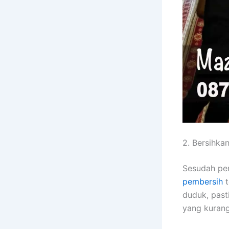
2. Bersihka
Sesudah per
pembersih
t
duduk, past
yang kurang