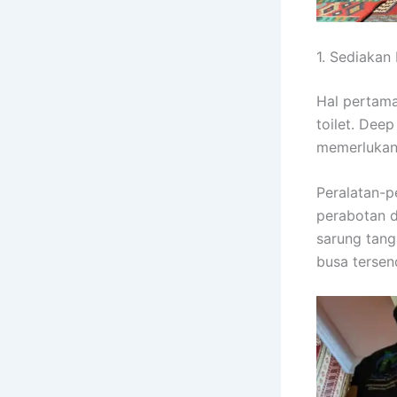
1. Sediakan
Hal pertama
toilet. Dee
memerlukan 
Peralatan-p
perabotan d
sarung tanga
busa tersend