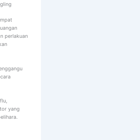
gling
tempat
buangan
an perlakuan
kan
menggangu
ecara
flu,
tor yang
elihara.