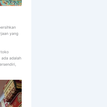
bersihkan
rjaan yang
 toko
s ada adalah
ersendiri,