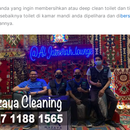
anda yang ingin membersihkan atau deep clean toilet dan t
 sebaiknya toilet di kamar mandi anda dipelihara dan di
bers
sannya.