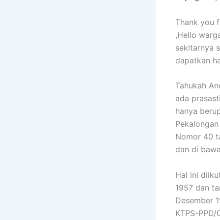
Thank you fo
,Hello war
sekitarnya 
dapatkan ha
Tahukah And
ada prasast
hanya berup
Pekalongan 
Nomor 40 ta
dan di bawa
Hal ini dii
1957 dan t
Desember 1
KTPS-PPD/0