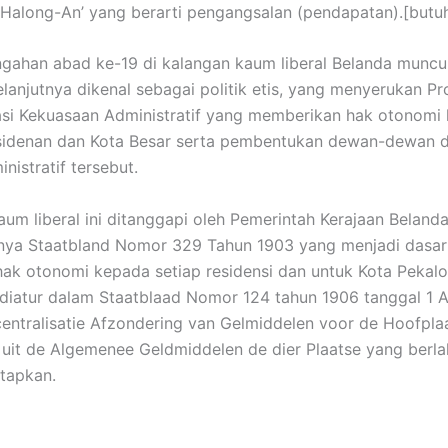
-Halong-An’ yang berarti pengangsalan (pendapatan).[butuh
gahan abad ke-19 di kalangan kaum liberal Belanda muncu
selanjutnya dikenal sebagai politik etis, yang menyerukan P
asi Kekuasaan Administratif yang memberikan hak otonomi
sidenan dan Kota Besar serta pembentukan dewan-dewan d
nistratif tersebut.
aum liberal ini ditanggapi oleh Pemerintah Kerajaan Beland
nnya Staatbland Nomor 329 Tahun 1903 yang menjadi dasa
ak otonomi kepada setiap residensi dan untuk Kota Pekal
 diatur dalam Staatblaad Nomor 124 tahun 1906 tanggal 1 A
entralisatie Afzondering van Gelmiddelen voor de Hoofpla
uit de Algemenee Geldmiddelen de dier Plaatse yang berla
etapkan.