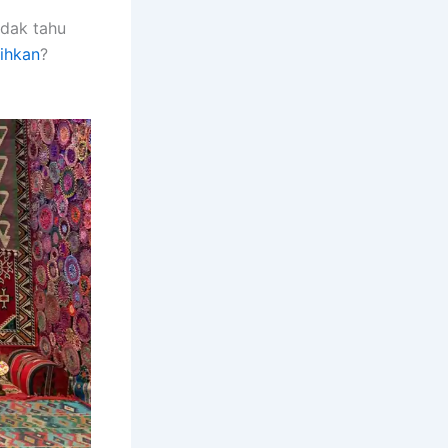
idak tahu
ihkan
?