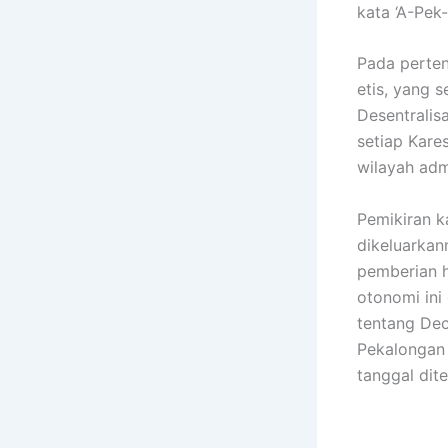
kata ‘A-Pek
Pada perten
etis, yang 
Desentralis
setiap Kare
wilayah admi
Pemikiran k
dikeluarka
pemberian h
otonomi ini
tentang Dec
Pekalongan 
tanggal dit