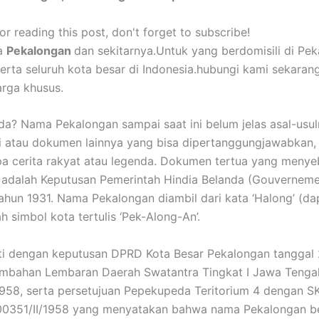
r reading this post, don't forget to subscribe!
ga
Pekalongan
dan sekitarnya.Untuk yang berdomisili di Pe
serta seluruh kota besar di Indonesia.hubungi kami sekaran
rga khusus.
a? Nama Pekalongan sampai saat ini belum jelas asal-usul
i atau dokumen lainnya yang bisa dipertanggungjawabkan,
a cerita rakyat atau legenda. Dokumen tertua yang meny
adalah Keputusan Pemerintah Hindia Belanda (Gouvernemen
hun 1931. Nama Pekalongan diambil dari kata ‘Halong’ (da
h simbol kota tertulis ‘Pek-Along-An’.
kuti dengan keputusan DPRD Kota Besar Pekalongan tanggal 
ambahan Lembaran Daerah Swatantra Tingkat I Jawa Tengah
958, serta persetujuan Pepekupeda Teritorium 4 dengan 
0351/II/1958 yang menyatakan bahwa nama Pekalongan be