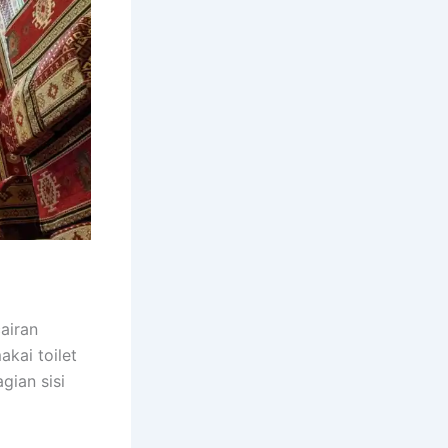
airan
akai toilet
gian sisi