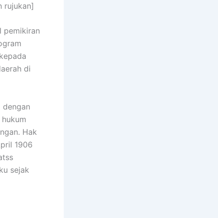
 rujukan]
l pemikiran
rogram
 kepada
aerah di
a dengan
r hukum
ongan. Hak
pril 1906
atss
ku sejak