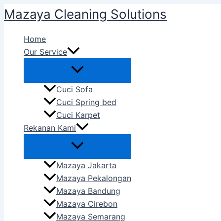
Skip
Mazaya Cleaning Solutions
to
content
Home
Our Service
Cuci Sofa
Cuci Spring bed
Cuci Karpet
Rekanan Kami
Mazaya Jakarta
Mazaya Pekalongan
Mazaya Bandung
Mazaya Cirebon
Mazaya Semarang