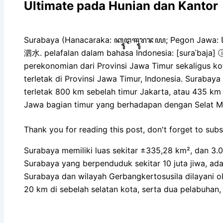
Ultimate pada Hunian dan Kantor
Surabaya (Hanacaraka: ꦏꦹꦛꦯꦹꦫꦨꦪ; Pegon Jawa: كوڟا سورابايا, tr. Kutha Surabaya, pengucapan bahasa Jawa: [kuʈɔ surɔˈbɔjɔ]. Hanzi:
泗水. pelafalan dalam bahasa Indonesia: [suraˈbaja] 
perekonomian dari Provinsi Jawa Timur sekaligus ko
terletak di Provinsi Jawa Timur, Indonesia. Surabaya
terletak 800 km sebelah timur Jakarta, atau 435 km s
Jawa bagian timur yang berhadapan dengan Selat M
Thank you for reading this post, don't forget to subs
Surabaya memiliki luas sekitar ±335,28 km², dan 3
Surabaya yang berpenduduk sekitar 10 juta jiwa, ad
Surabaya dan wilayah Gerbangkertosusila dilayani o
20 km di sebelah selatan kota, serta dua pelabuhan