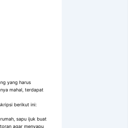
ing yang harus
anya mahal, terdapat
ipsi berikut ini:
rumah, sapu ijuk buat
otoran agar menyapu