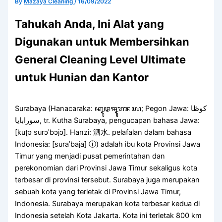
By
Mazaya Cleaning
/
16/09/2022
Tahukah Anda, Ini Alat yang
Digunakan untuk Membersihkan
General Cleaning Level Ultimate
untuk Hunian dan Kantor
Surabaya (Hanacaraka: ꦏꦹꦛꦯꦹꦫꦨꦪ; Pegon Jawa: كوڟا
سورابايا, tr. Kutha Surabaya, pengucapan bahasa Jawa:
[kuʈɔ surɔˈbɔjɔ]. Hanzi: 泗水. pelafalan dalam bahasa
Indonesia: [suraˈbaja] ⓘ) adalah ibu kota Provinsi Jawa
Timur yang menjadi pusat pemerintahan dan
perekonomian dari Provinsi Jawa Timur sekaligus kota
terbesar di provinsi tersebut. Surabaya juga merupakan
sebuah kota yang terletak di Provinsi Jawa Timur,
Indonesia. Surabaya merupakan kota terbesar kedua di
Indonesia setelah Kota Jakarta. Kota ini terletak 800 km