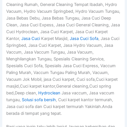
Cleaning Rumah, General Cleaning Tempat Ibadah, Hydro
Vacuum, Hydro Vacuum Springbed, Hydro Vacuum Tungau,
Jasa Bebas Debu, Jasa Bebas Tungau, Jasa Cuci Deep
Clean, Jasa Cuci Expess, Jasa Cuci General Cleaning, Jasa
Cuci Hydroclean, Jasa Cuci Karpet, Jasa Cuci Karpet
Kantor,
Jasa Cuci
Karpet Masjid,
Jasa Cuci Sofa
, Jasa Cuci
Springbed, Jasa Cuci Karpet, Jasa Hydro Vacuum, Jasa
Vaccum, Jasa Vaccum Tungau, Jasa Vacuum,
Menghilangkan Tungau, Spesialis Cleaning Service,
Spesialis Cuci Sofa, Spesialis Jasa Cuci Express, Vaccum
Paling Murah, Vaccum Tungau Paling Murah, Vacuum,
Vacuum Jok Mobil, jasa Cuci karpet, Cuci sofa,Cuci karpet
masjid,Cuci karpet kantor,General cleaning,Cuci spring
bed,Deep clean,
Hydroclean
Jasa vaccum, Jasa vaccum
tungau,
Solusi sofa bersih
, Cuci karpet kantor termurah,
Jasa cuci sofa dan Cuci karpet termurah Yakinlah.Anda
berada di tempat yang tepat.
Bagi yang ingin tahu lebih lanjut layanan kebersihan dan