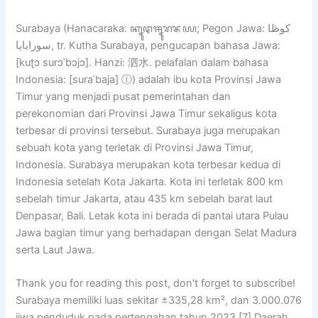
Surabaya (Hanacaraka: ꦏꦹꦛꦯꦹꦫꦨꦪ; Pegon Jawa: كوڟا
سورابايا, tr. Kutha Surabaya, pengucapan bahasa Jawa:
[kuʈɔ surɔˈbɔjɔ]. Hanzi: 泗水. pelafalan dalam bahasa
Indonesia: [suraˈbaja] ⓘ) adalah ibu kota Provinsi Jawa
Timur yang menjadi pusat pemerintahan dan
perekonomian dari Provinsi Jawa Timur sekaligus kota
terbesar di provinsi tersebut. Surabaya juga merupakan
sebuah kota yang terletak di Provinsi Jawa Timur,
Indonesia. Surabaya merupakan kota terbesar kedua di
Indonesia setelah Kota Jakarta. Kota ini terletak 800 km
sebelah timur Jakarta, atau 435 km sebelah barat laut
Denpasar, Bali. Letak kota ini berada di pantai utara Pulau
Jawa bagian timur yang berhadapan dengan Selat Madura
serta Laut Jawa.
Thank you for reading this post, don't forget to subscribe!
Surabaya memiliki luas sekitar ±335,28 km², dan 3.000.076
jiwa penduduk pada pertengahan tahun 2023.[7] Daerah