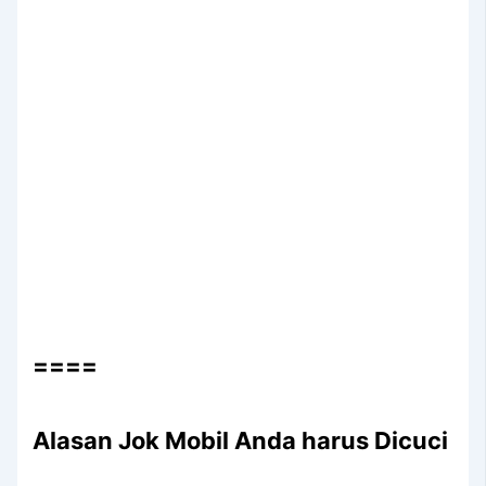
====
Alasan Jok Mobil Andа hаruѕ Dicuci