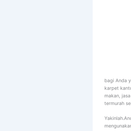
bagi Anda y
karpet kanto
makan, jasa 
termurah s
Yakinlah.An
mengunakan 