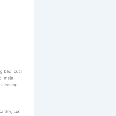
g bed, cuci
ci meja
l cleaning
antor, cuci