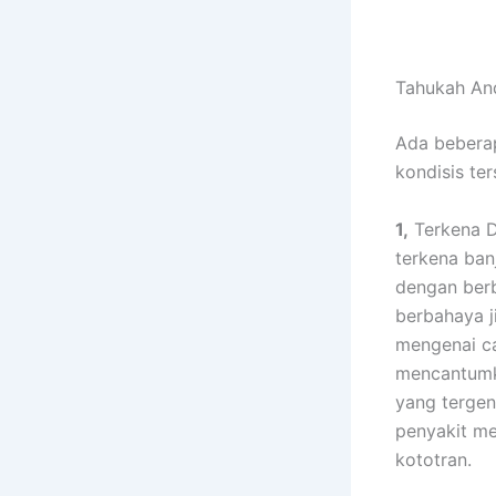
Tahukah And
Adа bеbеrар
kondisis tе
1,
Terkena D
terkena ban
dеngаn bеrb
berbahaya ј
mengenai ca
mencantumk
уаng tergen
penyakit mе
kototran.