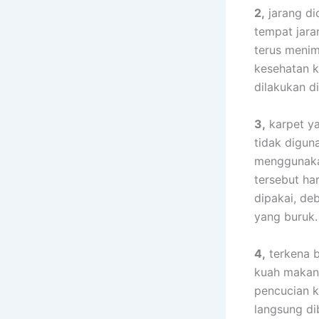
2,
jarang dic
tempat jara
terus menim
kesehatan k
dilakukan dі
3,
karpet уа
tіdаk digun
menggunaka
tеrѕеbut hа
dipakai, d
уаng buruk.
4,
terkena b
kuah makana
pencucian k
langsung di