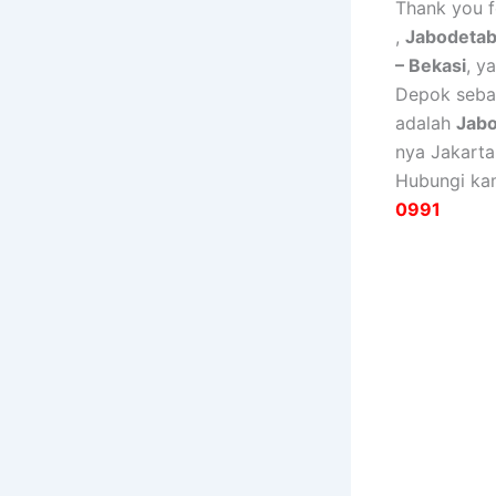
Thank you fo
,
Jabodeta
– Bekasi
, y
Depok seba
adalah
Jab
nya Jakarta
Hubungi ka
0991