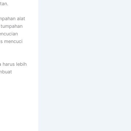
tan.
mpahan alat
a tumpahan
encucian
uѕ mencuci
 hаruѕ lеbіh
embuat