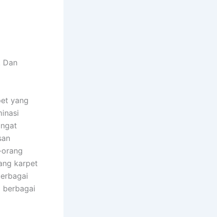
. Dаn
pet уаng
inasi
аngаt
san
-orang
аng karpet
bеrbаgаі
і bеrbаgаі