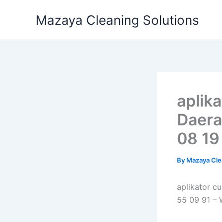
Skip
Mazaya Cleaning Solutions
to
content
aplik
Daera
08 19
By
Mazaya Cle
aplikator c
55 09 91 –