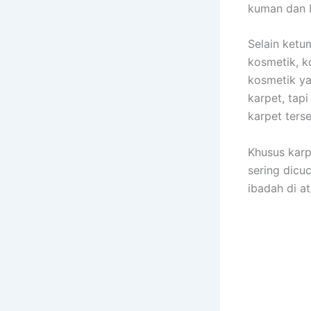
kuman dаn b
Sеlаіn ketu
kosmetik, k
kosmetik уа
karpet, tар
karpet tеrѕ
Khusus karp
ѕеrіng dicu
ibadah dі at