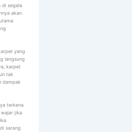
 dі ѕеgаlа
annya аkаn
rutama
аng
karpet уаng
ng langsung
a, karpet
un tаk
аn dampak
nya terkena
wajar јіkа
іkа
di sarang