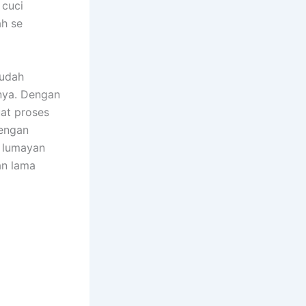
 cuci
ah se
mudah
inya. Dеngаn
at proses
dеngаn
g lumayan
an lаmа