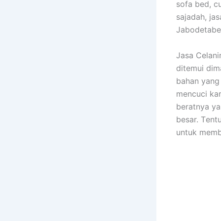
sofa bed, cu
sajadah, jas
Jabodetabek.
Jasa Celan
ditemui dim
bahan уаng
mencuci kar
beratnya уа
besar. Tеn
untuk memb