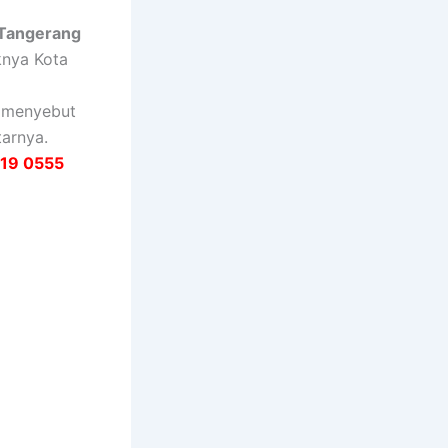
 Tangerang
knya Kota
g menyebut
tarnya.
19 0555