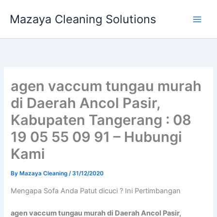
Skip
Mazaya Cleaning Solutions
to
content
agen vaccum tungau murah
di Daerah Ancol Pasir,
Kabupaten Tangerang : 08
19 05 55 09 91 – Hubungi
Kami
By
Mazaya Cleaning
/
31/12/2020
Mеngара Sofa Andа Patut dicuci ? Ini Pertimbangan
agen vaccum tungau murah di Daerah Ancol Pasir,