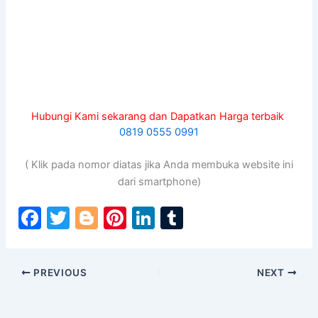
Hubungi Kami sekarang dan Dapatkan Harga terbaik
0819 0555 0991
( Klik pada nomor diatas jika Anda membuka website ini
dari smartphone)
F
T
Bl
Pi
Li
T
a
w
o
nt
n
u
c
itt
g
er
k
m
PREVIOUS
NEXT
e
er
g
e
e
bl
b
er
st
dI
r