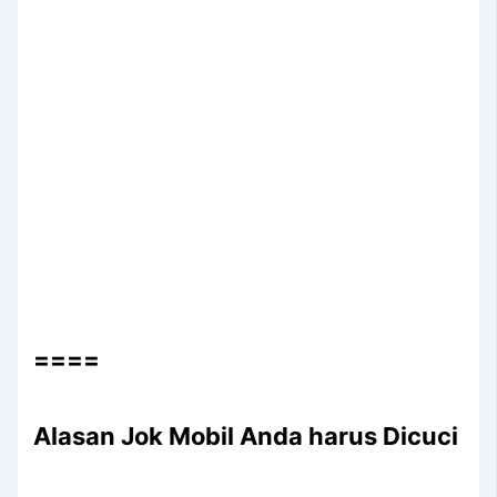
====
Alasan Jok Mobil Andа hаruѕ Dicuci