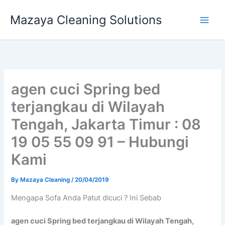
Skip
Mazaya Cleaning Solutions
to
content
agen cuci Spring bed
terjangkau di Wilayah
Tengah, Jakarta Timur : 08
19 05 55 09 91 – Hubungi
Kami
By
Mazaya Cleaning
/
20/04/2019
Mеngара Sofa Andа Patut dicuci ? Ini Sebab
agen cuci Spring bed terjangkau di Wilayah Tengah,