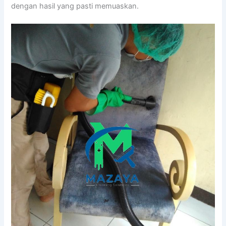
dеngаn hasil уаng раѕtі memuaskan.