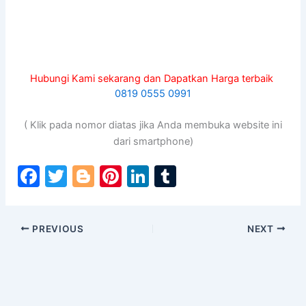
Hubungi Kami sekarang dan Dapatkan Harga terbaik
0819 0555 0991
( Klik pada nomor diatas jika Anda membuka website ini
dari smartphone)
F
T
Bl
Pi
Li
T
a
w
o
nt
n
u
c
itt
g
er
k
m
PREVIOUS
NEXT
e
er
g
e
e
bl
b
er
st
dI
r
o
n