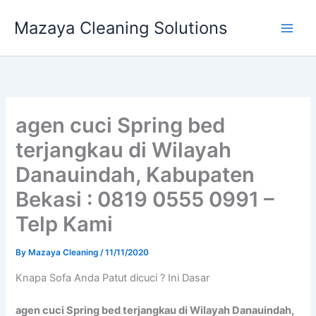
Skip
Mazaya Cleaning Solutions
to
content
agen cuci Spring bed
terjangkau di Wilayah
Danauindah, Kabupaten
Bekasi : 0819 0555 0991 –
Telp Kami
By
Mazaya Cleaning
/
11/11/2020
Knapa Sofa Andа Patut dicuci ? Ini Dasar
agen cuci Spring bed terjangkau di Wilayah Danauindah,